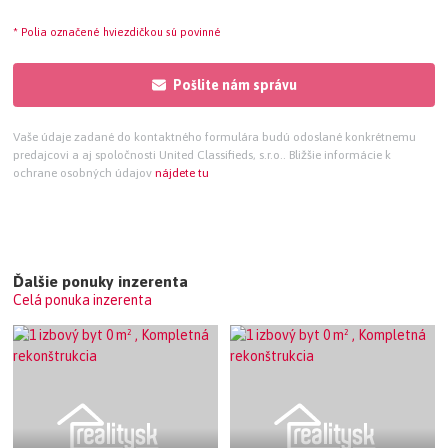
* Polia označené hviezdičkou sú povinné
Pošlite nám správu
Vaše údaje zadané do kontaktného formulára budú odoslané konkrétnemu
predajcovi a aj spoločnosti United Classifieds, s.r.o.. Bližšie informácie k
ochrane osobných údajov
nájdete tu
Ďalšie ponuky inzerenta
Celá ponuka inzerenta