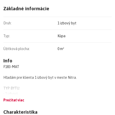
Základné informácie
Druh:
1 izbový byt
Typ:
Kúpa
Úžitková plocha:
0 m²
Info
F183-MAT
Hľadám pre klienta 1 izbový byt v meste Nitra.
TYP BYTU:
• 1 izbový
• lokalita: celá Nitra
Prečítať viac
• stav: po rekonštrukcii alebo v dobrom stave
Charakteristika