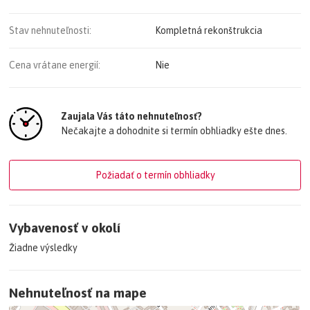
STAV:
• klient akceptuje aj starší / pôvodný stav (v prípade
zodpovedajúcej nižšej cene)
Stav nehnuteľnosti:
Kompletná rekonštrukcia
• klient by uvítal zrekonštruovaný stav
Cena vrátane energií:
Nie
ROZPOČET:
• do 135 000 €
• finálna cena podľa stavu, lokality a metráže
Zaujala Vás táto nehnuteľnosť?
Nečakajte a dohodnite si termín obhliadky ešte dnes.
KONTAKT:
• Mário Tkáč – realitný maklér
• Finanzpartner reality
• mobil – 0948 125 135
Požiadať o termín obhliadky
• mail – mario.tkac@fpreality.sk
• web – fpreality.sk
Vybavenosť v okolí
• máte tip na vhodný byt?
• kontaktujte ma
Žiadne výsledky
Nehnuteľnosť na mape