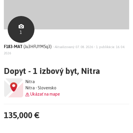
1
F183-MAT
(Ju3HFUYM5q3)
•
Aktualizovaný: 07. 08. 2026
•
1. publikácia: 16. 04.
2026
Dopyt - 1 izbový byt, Nitra
Nitra
Nitra • Slovensko
Ukázať na mape
135,000 €