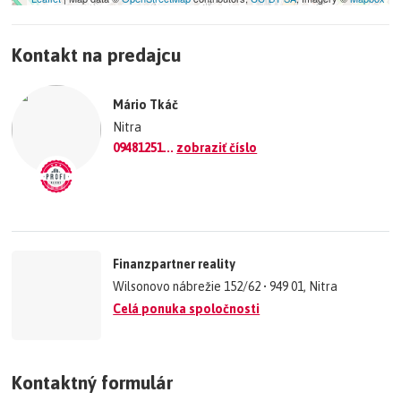
+
Kontakt na predajcu
−
©
OpenStreetMap
contributors.
Mário Tkáč
»
Nitra
09481251...
zobraziť číslo
Finanzpartner reality
Wilsonovo nábrežie 152/62 • 949 01, Nitra
Celá ponuka spoločnosti
Kontaktný formulár