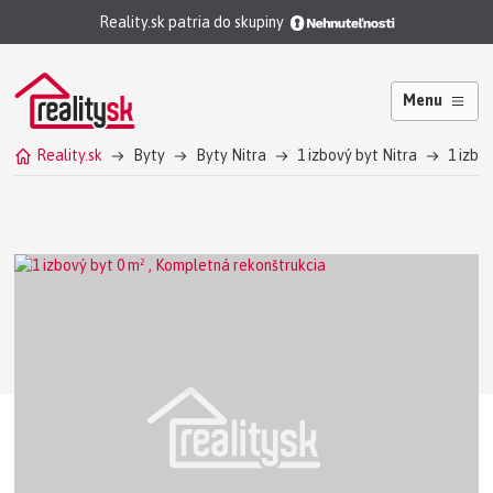
Reality.sk patria do skupiny
Menu
Reality.sk
Byty
Byty Nitra
1 izbový byt Nitra
1 izbo