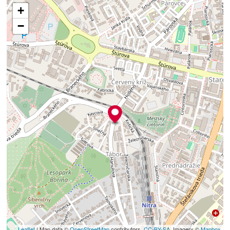
+
−
Leaflet
| Map data ©
OpenStreetMap
contributors,
CC-BY-SA
, Imagery ©
Mapbox