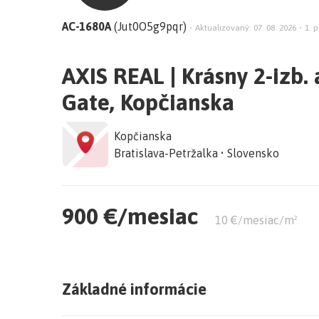
AC-1680A
(Jut0O5g9pqr)
•
Aktualizovaný: 07. 08. 2026
•
1. p
AXIS REAL | Krásny 2-izb.
Gate, Kopčianska
Kopčianska
Bratislava-Petržalka • Slovensko
900 €/mesiac
10 €/mesiac/m²
Základné informácie