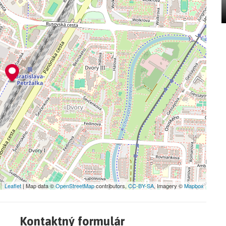
hnuteľnosť pozrieť osobne? Kontaktujte ma a rada Vám
iadky.
isreal.sk
 V PETRŽALKA / KOPČIANSKA ULICA / PARKING /
tvom realitnej kancelárie Axis real.
Leaflet
| Map data ©
OpenStreetMap
contributors,
CC-BY-SA
, Imagery ©
Mapbox
Kontaktný formulár