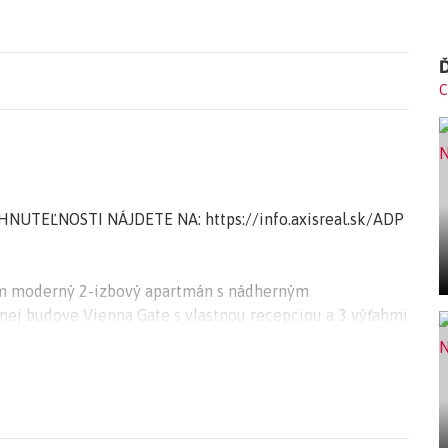
Ď
C
UTEĽNOSTI NÁJDETE NA: https://info.axisreal.sk/ADP
om moderný 2-izbový apartmán s nádherným
ej budove Vienna Gate s vlastnou recepciou a 3 výťahmi
lka.
tmán má celkovú podlahovú plochu 93 m2 a nachádza sa
cej izby prepojenej s kuchyňou, samostatnej spálne s
e s vaňou a toaletou. K bytu prislúcha vyhradené