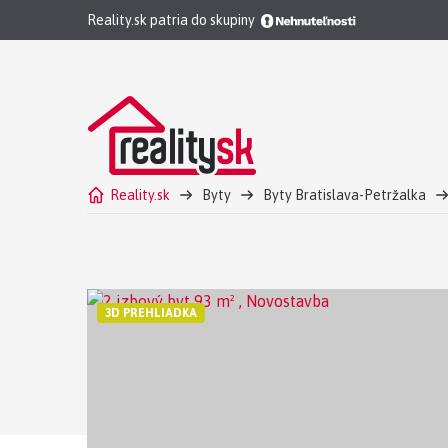
Reality.sk patria do skupiny
Reality.sk
Byty
Byty Bratislava-Petržalka
2 izbový byt Bratislava-Petržalka Prenájom - Novos
3D PREHLIADKA