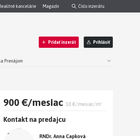
Realitné kancelárie
Magazín
Pridať inzerát
Prihlásiť
lka Prenájom
ianska
900 €/mesiac
10 €/mesiac/m²
Kontakt na predajcu
RNDr. Anna Capková