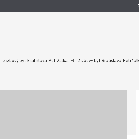
2 izbový byt Bratislava-Petržalka
2 izbový byt Bratislava-Petrža
tavba
AXIS REAL | Krásny 2-izb. aprtmán, parking, Vienna Gate, Kopč