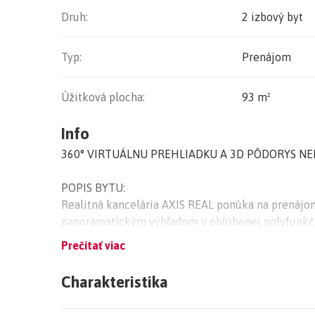
Druh:
2 izbový byt
Typ:
Prenájom
Úžitková plocha:
93 m²
Info
360° VIRTUÁLNU PREHLIADKU A 3D PÔDORYS NEHN
POPIS BYTU:
Realitná kancelária AXIS REAL ponúka na prenáj
panoramatickým výhľadom v obľúbenej polyfunkčn
na ulici KOPČIANSKA v lokalite Bratislava V Petrža
Prečítať viac
Tento štýlový a výborne dispozične riešený apar
na 20. poschodí v 22-poschodovom objekte.
Charakteristika
Pozostáva zo vstupnej chodby, priestrannej obýva
francúzskym balkónom a veľkým šatníkom a kúpeľn