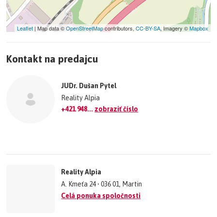
Leaflet
| Map data ©
OpenStreetMap
contributors,
CC-BY-SA
, Imagery ©
Mapbox
+
Kontakt na predajcu
−
©
OpenStreetMap
contributors.
JUDr. Dušan Pytel
»
Reality Alpia
+421 948...
zobraziť číslo
Reality Alpia
A. Kmeťa 24 • 036 01, Martin
Celá ponuka spoločnosti