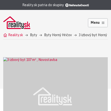
Reality.sk patria do skupiny
Menu
Reality.sk
Byty
Byty Horný Hričov
3 izbový byt Horný H