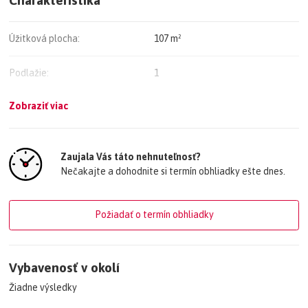
Úžitková plocha:
107 m²
Podlažie:
1
Zobraziť viac
Stav nehnuteľnosti:
Novostavba
Vlastníctvo:
Osobné
Zaujala Vás táto nehnuteľnosť?
Nečakajte a dohodnite si termín obhliadky ešte dnes.
Typ konštrukcie:
Iná
Cena vrátane energií:
Nie
Požiadať o termín obhliadky
Energetický certifikát budovy:
nie je
Vybavenosť v okolí
Žiadne výsledky