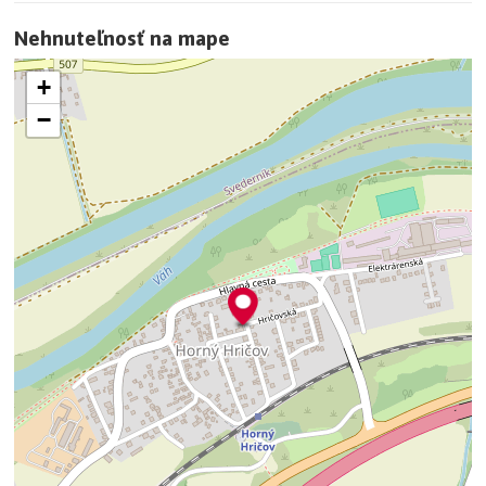
Nehnuteľnosť na mape
+
−