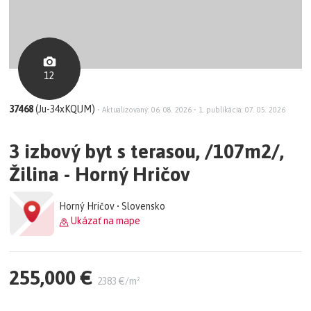
12
37468
(Ju-34xKQlJM)
•
Aktualizovaný: 06. 08. 2026
•
1. publikácia: 07. 05. 2026
3 izbový byt s terasou, /107m2/,
Žilina - Horný Hričov
Horný Hričov • Slovensko
Ukázať na mape
255,000 €
2383 €/m²