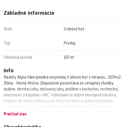
Základné informácie
Druh:
3 izbový byt
Typ:
Predaj
Úžitková plocha:
107 m²
Info
Reality Alpia Vám ponúka na predaj 3 izbový byt s terasou, /107m2/,
Žilina - Horný Hričov. Dispozične pozostáva zo vstupnej chodby,
spálne, detskej izby, obývacej izby, jedálne s kuchyňou, technickej
miestnosti a kúpeľne s WC. Výhodami sú dobre dostupná lokalita,
blízkosť do mesta Žilina, nový 4-bytový dom a dobrá občianska
vybavenosť obce. Energetický certifikát k dispozícii. Bonusmi sú
vlastný plynový kotol, dve parkovacie miesta, 3m2 pivnica a 14m2
Prečítať viac
terasa. Viac informácií Vám radi poskytneme na tel.č.: 0948 353 500
alebo na dusan.pytel@realityalpia.sk.
Charakteristika