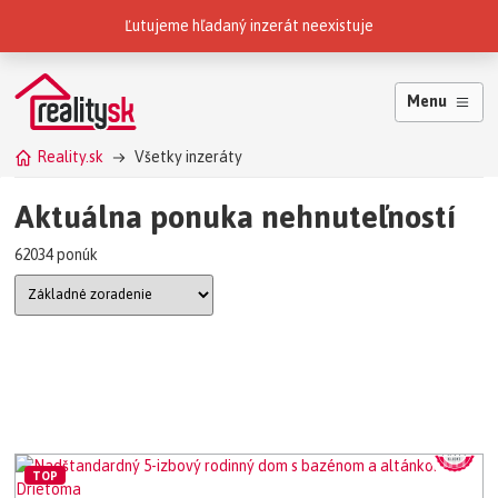
Reality.sk patria do skupiny
Ľutujeme hľadaný inzerát neexistuje
Menu
Reality.sk
Všetky inzeráty
Aktuálna ponuka nehnuteľností
62034 ponúk
TOP