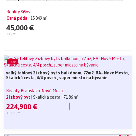
Reality Šišov
Orná pôda
| 15,849 m²
45,000 €
3 €/m²
TOP
veľký tehlový 2 izbový byt s balkónom, 72m2, BA- Nové Mesto,
Skalická cesta, 4/4 posch., super miesto na bývanie
Reality Bratislava-Nové Mesto
2 izbový byt
| Skalická cesta
| 71.86 m²
224,900 €
3130 €/m²