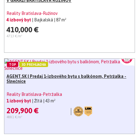
V GARÁŽI BRATISLAVA RUŽINOV
Reality Bratislava-Ružinov
4 izbový byt
| Bajkalská
| 87 m²
410,000 €
4713 €/m²
TOP
3D PREHLIADKA
AGENT.SK | Predaj 1-izbového bytu s balkónom, Petržalka -
Slnečnice
Reality Bratislava-Petržalka
1 izbový byt
| Žltá
| 43 m²
209,900 €
4881 €/m²