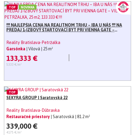
TOP
NOVINKA
!!! NAJLEPŠIA CENA NA REALITNOM TRHU – IBA U NÁS !!! NA
PREDAJ 1-IZBOVÝ ŠTARTOVACÍ BYT PRI VIENNA GATE –
VILOVÁ 6, PETRŽALKA, 25 m2, 133 333 €!!!
Reality Bratislava-Petržalka
Garsónka
| Vilová
| 25 m²
133,333 €
5333 €/m²
TOP
SEKYRA GROUP | Saratovská 22
Reality Bratislava-Dúbravka
Reštauračné priestory
| Saratovská
| 81.2 m²
339,000 €
4175 €/m²