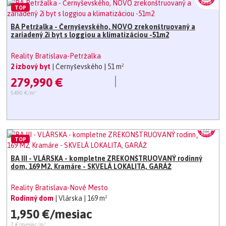
TOP
BA Petržalka - Černyševského, NOVO zrekonštruovaný a
zariadený 2i byt s loggiou a klimatizáciou -51m2
Reality Bratislava-Petržalka
2 izbový byt
| Černyševského
| 51 m²
279,990 €
5490 €/m²
TOP
BA III - VLÁRSKA - kompletne ZREKONŠTRUOVANÝ rodinný
dom, 169 M2, Kramáre - SKVELÁ LOKALITA, GARÁŽ
Reality Bratislava-Nové Mesto
Rodinný dom
| Vlárska
| 169 m²
1,950 €/mesiac
7 €/mesiac/m²