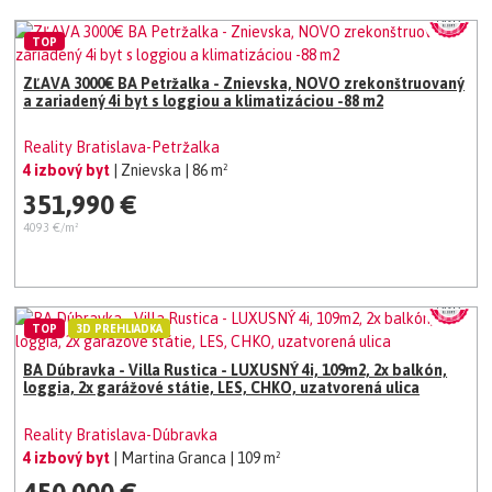
TOP
ZĽAVA 3000€ BA Petržalka - Znievska, NOVO zrekonštruovaný
a zariadený 4i byt s loggiou a klimatizáciou -88 m2
Reality Bratislava-Petržalka
4 izbový byt
| Znievska
| 86 m²
351,990 €
4093 €/m²
TOP
3D PREHLIADKA
BA Dúbravka - Villa Rustica - LUXUSNÝ 4i, 109m2, 2x balkón,
loggia, 2x garážové státie, LES, CHKO, uzatvorená ulica
Reality Bratislava-Dúbravka
4 izbový byt
| Martina Granca
| 109 m²