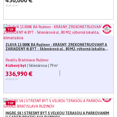
450,000 €
4128 €/m²
TOP
ZĽAVA 13.000€ BA Ružinov - KRÁSNY, ZREKONŠTRUOVANÝ A
ZARIADENÝ 4i BYT - Sklenárová ul., 80 M2, výborná lokalita,
klimatizácia
Reality Bratislava-Ružinov
4 izbový byt
| Sklenárova
| 79 m²
336,990 €
4266 €/m²
TOP
INGRE.SK | STREŠNÝ BYT S VEĽKOU TERASOU A PARKOVANÍM