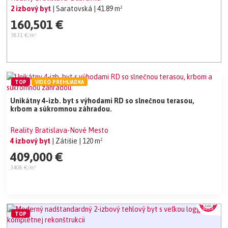
2 izbový byt
| Saratovská
| 41.89 m²
160,501 €
3831 €/m²
TOP
VIDEO PREHLIADKA
Unikátny 4-izb. byt s výhodami RD so slnečnou terasou,
krbom a súkromnou záhradou.
Reality Bratislava-Nové Mesto
4 izbový byt
| Zátišie
| 120 m²
409,000 €
3408 €/m²
TOP