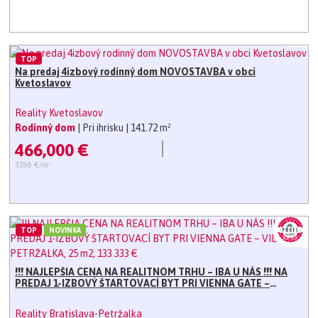
TOP
Na predaj 4izbový rodinný dom NOVOSTAVBA v obci
Kvetoslavov
Reality Kvetoslavov
Rodinný dom
| Pri ihrisku
| 141.72 m²
466,000 €
3288 €/m²
TOP
NOVINKA
!!! NAJLEPŠIA CENA NA REALITNOM TRHU – IBA U NÁS !!! NA
PREDAJ 1-IZBOVÝ ŠTARTOVACÍ BYT PRI VIENNA GATE –
VILOVÁ 6, PETRŽALKA, 25 m2, 133 333 €
Reality Bratislava-Petržalka