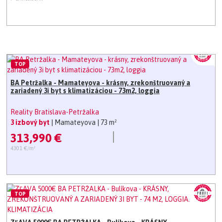
TOP
BA Petržalka - Mamateyova - krásny, zrekonštruovaný a
zariadený 3i byt s klimatizáciou - 73m2, loggia
Reality Bratislava-Petržalka
3 izbový byt
| Mamateyova
| 73 m²
313,990 €
4301 €/m²
TOP