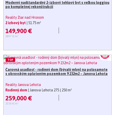
Moderný nadštandardný 2-izbový tehlový byt s veľkou loggiou
po kompletnej rekonštrukcii
Reality Žiar nad Hronom
2 izbový byt
| 51.75 m²
149,900 €
2897 €/m²
TOP
Čarovná usadlosť - rodinný dom (bývalý mlyn) na polosamote
s obrovským oploteným pozemkom 9 232m2 – Janova Lehota
Reality Janova Lehota
Rodinný dom
| Janova Lehota 275
| 250 m²
259,000 €
1036 €/m²