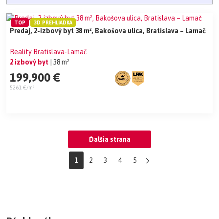
TOP
3D PREHLIADKA
Predaj, 2-izbový byt 38 m², Bakošova ulica, Bratislava – Lamač
Reality Bratislava-Lamač
2 izbový byt
| 38 m²
199,900 €
5261 €/m²
Ďalšia strana
1
2
3
4
5