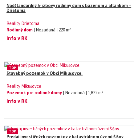
Nadštandardný 5-izbový rodinný dom s bazénom a altánkom –
Drietoma
Reality Drietoma
Rodinný dom
| Nezadaná
| 220 m²
Info v RK
TOP
Stavebný pozemok v Obci Mikušovce.
Reality Mikušovce
Pozemok pre rodinné domy
| Nezadaná
| 1,822 m²
Info v RK
TOP
Predaj investičných pozemkov v katastrálnom území Šišov.