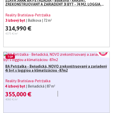
ZĽAVA 5000€ BA PETRŽALKA - Bulíkova - KRÁSNY,
ZREKONŠTRUOVANÝ A ZARIADENÝ 3I BYT - 74 M2, LOGGIA.
KLIMATIZÁCIA
Reality Bratislava-Petržalka
3 izbový byt
| Bulíkova
| 72 m²
314,990 €
4375 €/m²
TOP
BA Petržalka - Beňadická, NOVO zrekonštruovaný a zariadený
4i byt s loggiou a klimatizáciou -87m2
Reality Bratislava-Petržalka
4 izbový byt
| Beňadická
| 87 m²
355,000 €
4080 €/m²