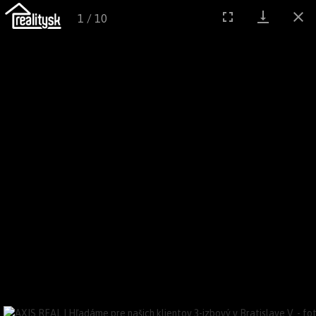
Reality.sk patria do skupiny
1
/
10
Menu