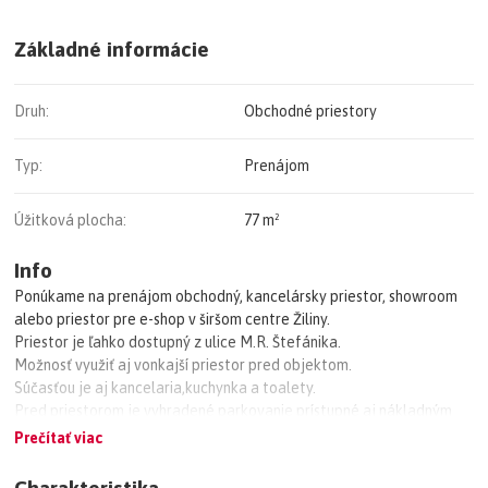
Základné informácie
Druh:
Obchodné priestory
Typ:
Prenájom
Úžitková plocha:
77 m²
Info
Ponúkame na prenájom obchodný, kancelársky priestor, showroom
alebo priestor pre e-shop v širšom centre Žiliny.
Priestor je ľahko dostupný z ulice M.R. Štefánika.
Možnosť využiť aj vonkajší priestor pred objektom.
Súčasťou je aj kancelaria,kuchynka a toalety.
Pred priestorom je vyhradené parkovanie prístupné aj nákladným
vozidlám.
Prečítať viac
Dispozícia sa dá prisposobiť vaším potrebám.
V prípade potreby sú k dispozícií aj skladovacie priestory.
Charakteristika