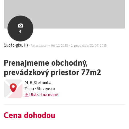
4
(Juqfc-gkuJH)
•
Aktualizovaný: 06. 11. 2025
•
1. publikácia: 21. 07. 2025
Prenajmeme obchodný,
prevádzkový priestor 77m2
M. R. Štefánika
Žilina • Slovensko
Ukázať na mape
Cena dohodou