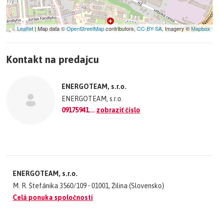
Leaflet
| Map data ©
OpenStreetMap
contributors,
CC-BY-SA
, Imagery ©
Mapbox
+
Kontakt na predajcu
−
©
OpenStreetMap
contributors.
ENERGOTEAM, s.r.o.
»
ENERGOTEAM, s.r.o.
09175941...
zobraziť číslo
ENERGOTEAM, s.r.o.
M. R. Štefánika 3560/109 • 01001, Žilina (Slovensko)
Celá ponuka spoločnosti