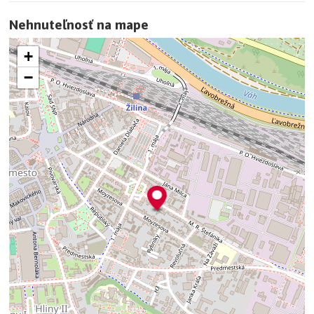
Nehnuteľnosť na mape
+
−