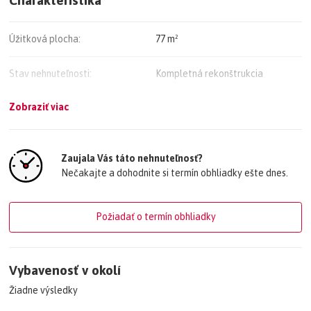
Úžitková plocha:
77 m²
Stav nehnuteľnosti:
Kompletná rekonštrukcia
Zobraziť viac
Typ konštrukcie:
Skeletová
Rok výstavby:
1981
Zaujala Vás táto nehnuteľnosť?
Nečakajte a dohodnite si termín obhliadky ešte dnes.
Energetický certifikát budovy:
nie je
Požiadať o termín obhliadky
Vybavenosť v okolí
Žiadne výsledky