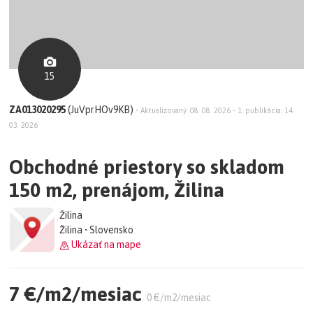
15
ZA013020295
(JuVprHOv9KB)
•
Aktualizovaný: 08. 08. 2026
•
1. publikácia: 14.
03. 2026
Obchodné priestory so skladom
150 m2, prenájom, Žilina
Žilina
Žilina • Slovensko
Ukázať na mape
7 €/m2/mesiac
0 €/m2/mesiac