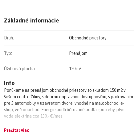
Základné informácie
Druh:
Obchodné priestory
Typ:
Prenájom
Úžitková plocha:
150 m²
Info
Ponúkame na prenájom obchodné priestory so skladom 150 m2 v
širšom centre Žiliny, s dobrou dopravnou dostupnosťou, s parkovaním
pre 3 automobily v uzavretom dvore, vhodné na maloobchod, e-
shop, veľkoobchod. Energie budú účtované podľa spotreby, plyn
voda elektrina cca 130,- €/mes.
nájomné: 7,- €/m2/rok
Prečítať viac