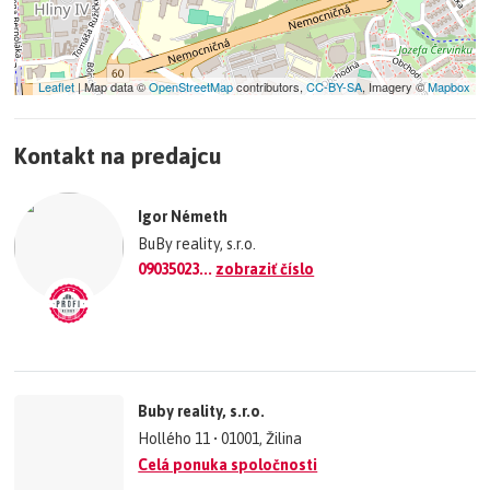
Leaflet
| Map data ©
OpenStreetMap
contributors,
CC-BY-SA
, Imagery ©
Mapbox
+
Kontakt na predajcu
−
©
OpenStreetMap
contributors.
Igor Németh
»
BuBy reality, s.r.o.
09035023...
zobraziť číslo
Buby reality, s.r.o.
Hollého 11 • 01001, Žilina
Celá ponuka spoločnosti