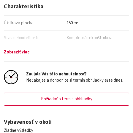
kontakt: 0903502341
Charakteristika
nemeth.i@bubyreality.sk
Úžitková plocha:
150 m²
Stav nehnuteľnosti:
Kompletná rekonštrukcia
Zobraziť viac
Vlastníctvo:
Osobné
Vykurovanie:
Lokálne
Zaujala Vás táto nehnuteľnosť?
Nečakajte a dohodnite si termín obhliadky ešte dnes.
Vybavenie:
Sklad
Telekomunikácie:
Telefón, Internet
Požiadať o termín obhliadky
Vybavenosť v okolí
Žiadne výsledky