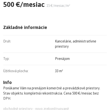
500 €/mesiac
15 €/mesiac/m²
Základné informácie
Druh:
Kancelárie, administratívne
priestory
Typ:
Prenájom
Úžitková plocha:
33 m²
Info
Ponúkame Vám na prenájom komerčné a prevádzkové priestory.
Stav objektu: kompletná rekonštrukcia. Cena 500 €/mesiac bez
DPH.
obchodné priestory - novo zrekonštruované