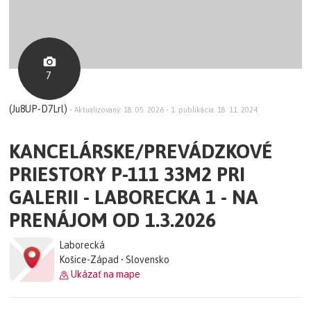
7
(Ju8UP-D7Lrl)
•
Aktualizovaný: 18. 05. 2026
•
1. publikácia: 18. 11. 2024
KANCELÁRSKE/PREVÁDZKOVÉ
PRIESTORY P-111 33M2 PRI
GALERII - LABORECKA 1 - NA
PRENÁJOM OD 1.3.2026
Laborecká
Košice-Západ • Slovensko
Ukázať na mape