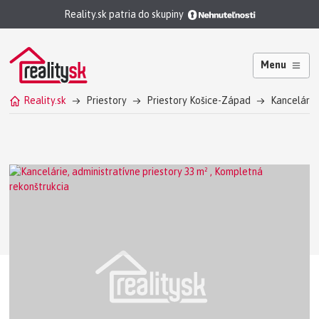
Reality.sk patria do skupiny
Menu
Reality.sk
Priestory
Priestory Košice-Západ
Kancelárie