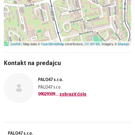
Leaflet
| Map data ©
OpenStreetMap
contributors,
CC-BY-SA
, Imagery ©
Mapbox
+
Kontakt na predajcu
−
©
OpenStreetMap
contributors.
PALO47 s.r.o.
»
PALO47 s.r.o.
09029309...
zobraziť číslo
PALO47 s.r.o.