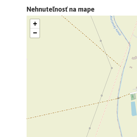
hala s oceľovým schodiskom vedúcim na poschodie,
Nehnuteľnosť na mape
zariadenia pre mužov a ženy, krátka chodba, serve
nachádzajú kancelárske priestory, zasadačka, chodb
+
prízemie. Celková podlahová plocha oboch podlaží
−
Budova /administratívna časť/ je vo veľmi dobrom
vyhotovenia znaleckého posudku je funkčná a využ
zázemie pre výrobu.
Výrobná halová časť
Halová výrobná časť je navrhnutá ako jednoloďová
budovy. Priečny profil oceľovej haly pozostáva z
sedlového tvaru. Základové pätky pod stĺpy sú z
sú vyhotovené aj bet. základové pásy. Bola polože
oceľová, montovaná, skladá sa zo stĺpov a z oceľo