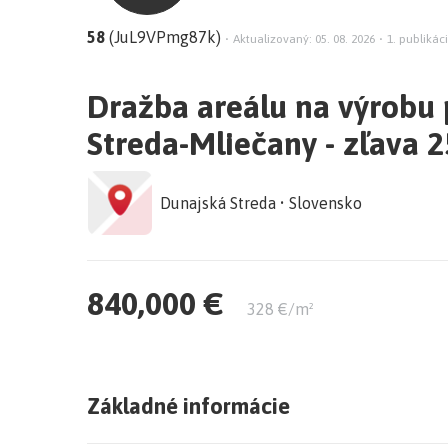
58
(JuL9VPmg87k)
•
Aktualizovaný: 05. 08. 2026
•
1. publikáci
Dražba areálu na výrobu 
Streda-Mliečany - zľava 
Dunajská Streda • Slovensko
840,000 €
328 €/m²
Základné informácie