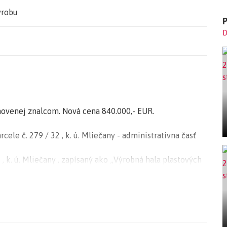
ýrobu
D
anovenej znalcom. Nová cena 840.000,- EUR.
cele č. 279 / 32 , k. ú. Mliečany - administratívna časť
 , k. ú. Mliečany , zapísaný ako „Výrobná hala plastových
ek „ Výrobnej haly plastových okien „ je 15 rokov
ratívnej dvojpodlažnej časti (murovaná konštrukcia) a z
rukčne nezávislé a majú rôznu životnosť. Výrobné a
konštrukciu, ktorá je z vonkajšej strany opláštená