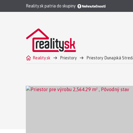
Reality.sk patria do skupiny
Reality.sk
Priestory
Priestory Dunajská Stred
Priestor pre výrobu Dunajská Streda Predaj - Pôvodn