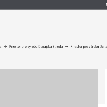
a
Priestor pre výrobu Dunajská Streda
Priestor pre výrobu Dun
ý stav
Dražba areálu na výrobu plastových okien - Dunajská Streda-