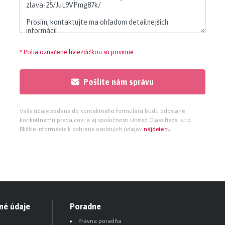
) plastových okien. V čase vyhotovenia znaleckého
u pôvodnému účelu.
d.
* Polia označené hviezdičkou sú povinné
Pošlite nám správu
 2008. Vrátnica je z plastových profilov, má valbovú
rskymi konštrukciami z pozinkovaného plechu.
Vaše údaje zadané do kontaktného formulára budú odoslané
konkrétnemu predajcovi a aj spoločnosti United Classifieds, s.r.o..
Bližšie informácie k ochrane osobných údajov
nájdete tu
lený areál. Zastavaných je 2.564,29 m2, zvyšok je
budove.
né údaje
Poradne
Právna poradňa
Miesto konania dražby: M. Sch. Trnavského 6, 917 01