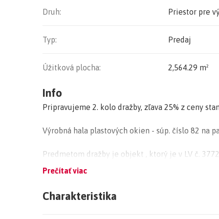
Druh:
Priestor pre v
Typ:
Predaj
Úžitková plocha:
2,564.29 m²
Info
Pripravujeme 2. kolo dražby, zľava 25% z ceny st
Výrobná hala plastových okien - súp. číslo 82 na par
Predmetom dražby je objekt , ktorý je v LV č. 3772
okien „ so súp. číslom 82 na parcele č. 279 / 32. V
Prečítať viac
(kolaudácia 11/2008). Objekt sa skladá z administ
halovej časti (oceľový skelet). Obe časti sú konšt
Charakteristika
skladové priestory majú nosnú oceľovú montovanú 
zateplenými PUR panelmi.