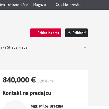
Realitné kancelárie
Magazín
Pridať inzerát
Prihlásiť
ajská Streda Predaj
Mliečany - zľava 25%
840,000 €
328 €/m²
Kontakt na predajcu
Mgr. Miloš Brezina