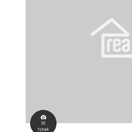
30
fotiek