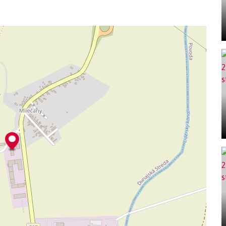
 prechod do výrobnej haly, vzorkovňa výrobkov, soc.
rovňa a kuchynka s malou jedálňou. Na II. NP sa
a, sklad, soc. priestory, kotolňa a schodisko vedúce na
 je spolu 296,14 m2.
 technickom stave, pravidelne udržiavaná. V čase
íva sa na svoj pôvodný účel, ako administratívne
 hala, konštrukčne oddilatovaná od administratívnej
o stĺpov a oceľových priehradových väzníkov mierneho
 monolitického betónu B 15. Medzi základovými pätkami
ná vodorovná hydroizolácia. Nosná konštrukcia je
vých priehradových väzníkov. Strop nie je vyhotovený,