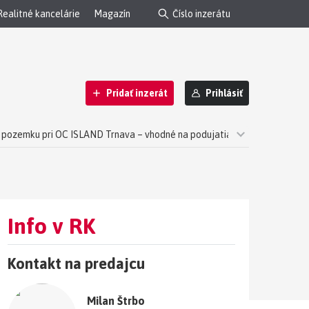
Realitné kancelárie
Magazín
Pridať inzerát
Prihlásiť
pozemku pri OC ISLAND Trnava – vhodné na podujatia
Info v RK
Kontakt na predajcu
Milan Štrbo