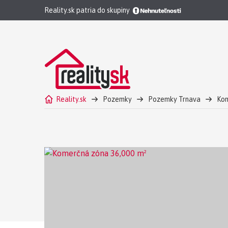
Reality.sk patria do skupiny
Reality.sk
Pozemky
Pozemky Trnava
Kom