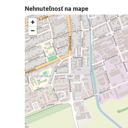
Nehnuteľnosť na mape
+
−