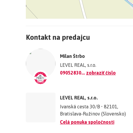
+
−
Kontakt na predajcu
©
OpenStreetMap
contributors.
Milan Štrbo
»
LEVEL REAL, s.r.o.
09052830...
zobraziť číslo
LEVEL REAL, s.r.o.
Ivanská cesta 30/B • 82101,
Bratislava-Ružinov (Slovensko)
Celá ponuka spoločnosti