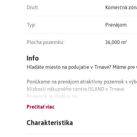
Druh:
Komerčná zón
Typ:
Prenájom
Plocha pozemku:
36,000 m²
Info
Hľadáte miesto na podujatie v Trnave? Máme pre 
Ponúkame na prenájom atraktívny pozemok s výbor
blízkosti nákupného centra ISLAND v Trnave.
Pozemok je ideálny na:
-cirkusy
Prečítať viac
- kolotoče a atrakcie pre deti aj dospelých
- výstavy áut, veteránov alebo motozraz
Charakteristika
- kultúrne a spoločenské akcie
- trhy, sezónne predajné stánky, street food zóny