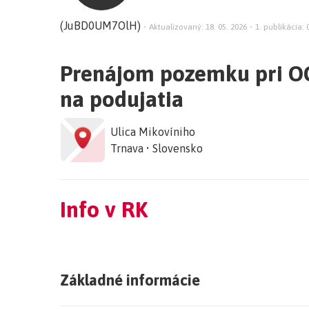
(JuBD0UM7OlH)
•
Aktualizovaný: 18. 05. 2026
•
1. publikácia: 
Prenájom pozemku pri O
na podujatia
Ulica Mikovíniho
Trnava • Slovensko
Info v RK
Základné informácie