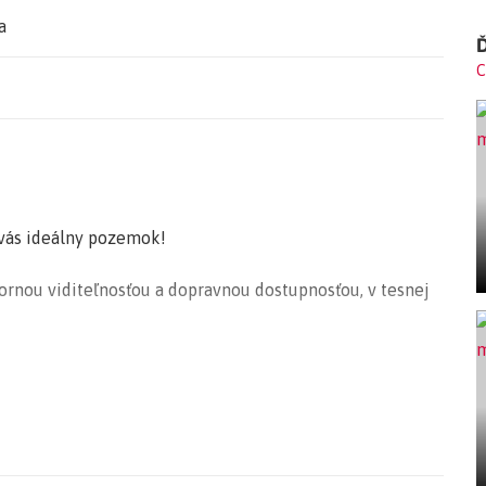
a
Ď
C
vás ideálny pozemok!
nou viditeľnosťou a dopravnou dostupnosťou, v tesnej