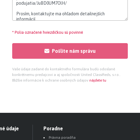
* Polia označené hviezdičkou sú povinné
Pošlite nám správu
Vaše údaje zadané do kontaktného formulára budú odoslané
konkrétnemu predajcovi a aj spoločnosti United Classifieds, s.r.o..
Bližšie informácie k ochrane osobných údajov
nájdete tu
né údaje
Poradne
Právna poradňa