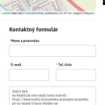
Leaflet
| Map data ©
OpenStreetMap
contributors,
CC-BY-SA
, Imagery ©
Mapbox
Kontaktný formulár
*
Meno a priezvisko
*
E-mail
*
Tel. čislo