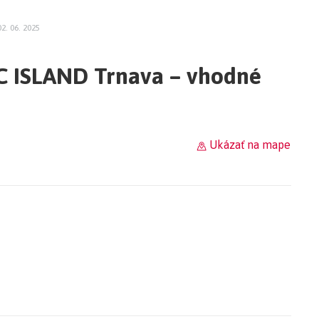
02. 06. 2025
C ISLAND Trnava – vhodné
Ukázať na mape