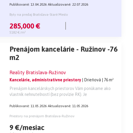
Publikované: 13.04.2026
Aktualizované: 22.07.2026
Byty na predaj Bratislava-Staré Mesto
285,000 €
5182 €/m²
Prenájom kancelárie - Ružinov -76
m2
Reality Bratislava-Ružinov
Kancelárie, administratívne priestory
| Drieňová
| 76 m²
Prenájom kancelárskych priestorov Vám ponúkame ako
vlastník nehnuteľností (bez provízie RK). Je
Publikované: 11.05.2026
Aktualizované: 11.05.2026
Priestory na prenájom Bratislava-Ružinov
9 €/mesiac