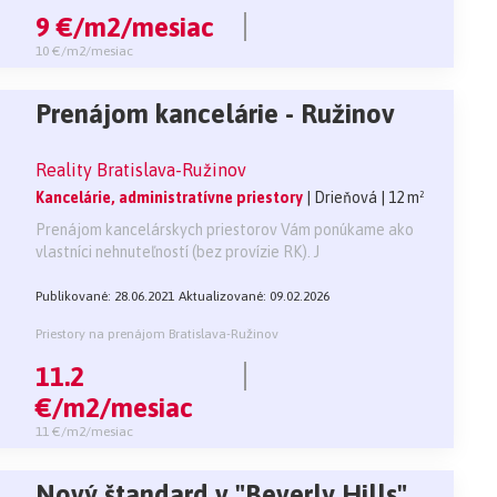
9 €/m2/mesiac
10 €/m2/mesiac
Prenájom kancelárie - Ružinov
Reality Bratislava-Ružinov
Kancelárie, administratívne priestory
| Drieňová
| 12 m²
Prenájom kancelárskych priestorov Vám ponúkame ako
vlastníci nehnuteľností (bez provízie RK). J
Publikované: 28.06.2021
Aktualizované: 09.02.2026
Priestory na prenájom Bratislava-Ružinov
11.2
€/m2/mesiac
11 €/m2/mesiac
Nový štandard v "Beverly Hills"