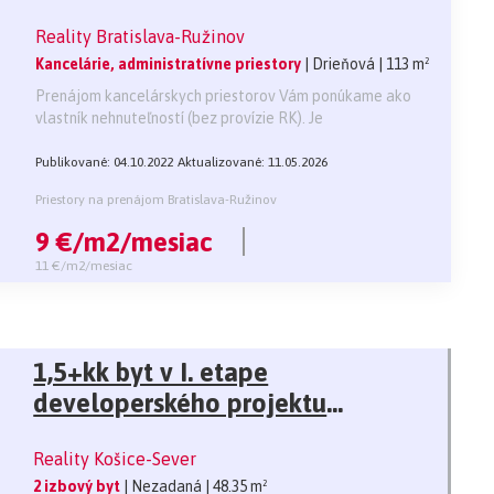
Reality Bratislava-Ružinov
Kancelárie, administratívne priestory
| Drieňová
| 113 m²
Prenájom kancelárskych priestorov Vám ponúkame ako
vlastník nehnuteľností (bez provízie RK). Je
Publikované: 04.10.2022
Aktualizované: 11.05.2026
Priestory na prenájom Bratislava-Ružinov
9 €/m2/mesiac
11 €/m2/mesiac
1,5+kk byt v I. etape
developerského projektu
WatsoNova Košice
Reality Košice-Sever
2 izbový byt
| Nezadaná
| 48.35 m²