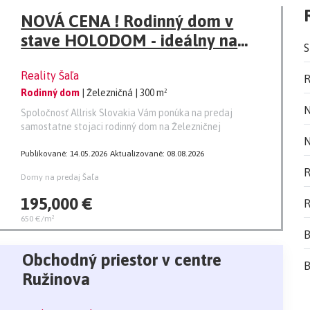
NOVÁ CENA ! Rodinný dom v
stave HOLODOM - ideálny na
S
realizovanie vlastných predstáv o
Reality Šaľa
bývaní
R
Rodinný dom
| Železničná
| 300 m²
N
Spoločnosť Allrisk Slovakia Vám ponúka na predaj
samostatne stojaci rodinný dom na Železničnej
N
Publikované: 14.05.2026
Aktualizované: 08.08.2026
R
Domy na predaj Šaľa
195,000 €
R
650 €/m²
B
Obchodný priestor v centre
B
Ružinova