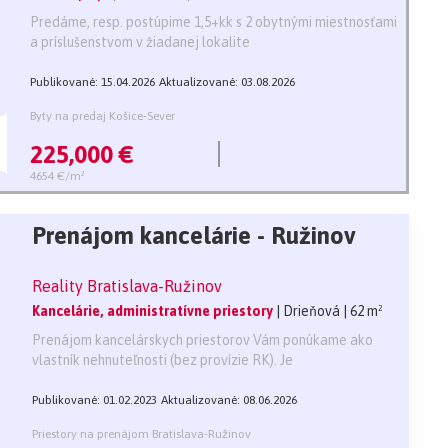
Predáme, resp. postúpime 1,5+kk s 2 obytnými miestnosťami
a príslušenstvom v žiadanej lokalite
Publikované: 15.04.2026
Aktualizované: 03.08.2026
Byty na predaj Košice-Sever
225,000 €
4654 €/m²
Prenájom kancelárie - Ružinov
Reality Bratislava-Ružinov
Kancelárie, administratívne priestory
| Drieňová
| 62 m²
Prenájom kancelárskych priestorov Vám ponúkame ako
vlastník nehnuteľnosti (bez provízie RK). Je
Publikované: 01.02.2023
Aktualizované: 08.06.2026
Priestory na prenájom Bratislava-Ružinov