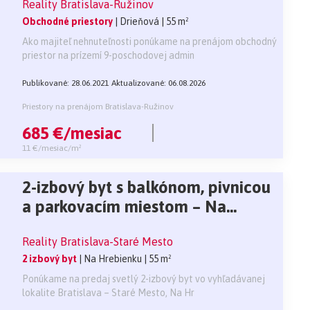
Reality Bratislava-Ružinov
Obchodné priestory
| Drieňová
| 55 m²
Ako majiteľ nehnuteľnosti ponúkame na prenájom obchodný
priestor na prízemí 9-poschodovej admin
Publikované: 28.06.2021
Aktualizované: 06.08.2026
Priestory na prenájom Bratislava-Ružinov
685 €/mesiac
11 €/mesiac/m²
2-izbový byt s balkónom, pivnicou
a parkovacím miestom – Na
Hrebienku, Staré Mesto
Reality Bratislava-Staré Mesto
2 izbový byt
| Na Hrebienku
| 55 m²
Ponúkame na predaj svetlý 2-izbový byt vo vyhľadávanej
lokalite Bratislava – Staré Mesto, Na Hr