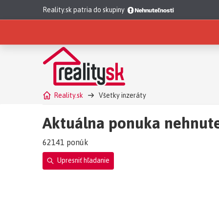
Reality.sk patria do skupiny
Reality.sk
Všetky inzeráty
Aktuálna ponuka nehnute
62141 ponúk
Upresniť hľadanie