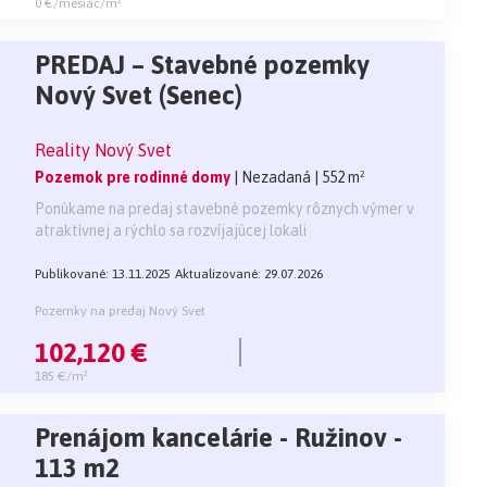
0 €/mesiac/m²
PREDAJ – Stavebné pozemky
Nový Svet (Senec)
Reality Nový Svet
Pozemok pre rodinné domy
| Nezadaná
| 552 m²
Ponúkame na predaj stavebné pozemky rôznych výmer v
atraktívnej a rýchlo sa rozvíjajúcej lokali
Publikované: 13.11.2025
Aktualizované: 29.07.2026
Pozemky na predaj Nový Svet
102,120 €
185 €/m²
Prenájom kancelárie - Ružinov -
113 m2