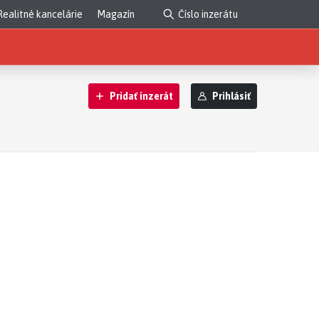
Realitné kancelárie
Magazín
Pridať inzerát
Prihlásiť