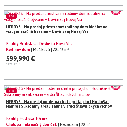
TOP
HERRYS - Na predaj priestranný rodinný dom ideálny na
viacgeneračné bývanie v Devínskej Novej Vsi
Reality Bratislava-Devínska Nová Ves
Rodinný dom
| Mečíková
| 201.46 m²
599,990 €
2978 €/m²
TOP
HERRYS - Na predaj moderná chata pri tajchu | Hodruša-
Hámre | Súkromný areál, sauna v srdci Štiavnických vrchov
Reality Hodruša-Hámre
Chalupa, rekreačný domček
| Nezadaná
| 90 m²