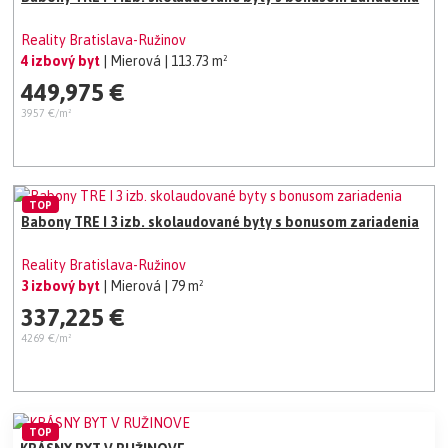
Reality Bratislava-Ružinov
4 izbový byt
| Mierová
| 113.73 m²
449,975 €
3957 €/m²
TOP
Babony TRE I 3 izb. skolaudované byty s bonusom zariadenia
Reality Bratislava-Ružinov
3 izbový byt
| Mierová
| 79 m²
337,225 €
4269 €/m²
TOP