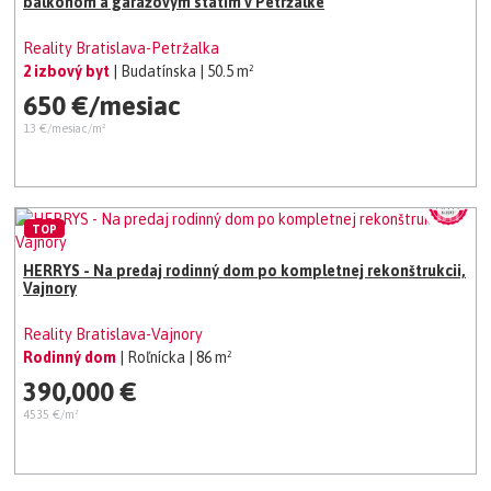
balkónom a garážovým státím v Petržalke
Reality Bratislava-Petržalka
2 izbový byt
| Budatínska
| 50.5 m²
650 €/mesiac
13 €/mesiac/m²
TOP
HERRYS - Na predaj rodinný dom po kompletnej rekonštrukcii,
Vajnory
Reality Bratislava-Vajnory
Rodinný dom
| Roľnícka
| 86 m²
390,000 €
4535 €/m²