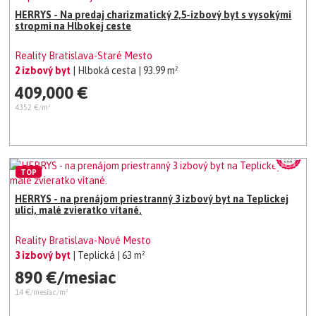
HERRYS - Na predaj charizmatický 2,5-izbový byt s vysokými
stropmi na Hlbokej ceste
Reality Bratislava-Staré Mesto
2 izbový byt
| Hlboká cesta
| 93.99 m²
409,000 €
4352 €/m²
TOP
HERRYS - na prenájom priestranný 3 izbový byt na Teplickej
ulici, malé zvieratko vítané.
Reality Bratislava-Nové Mesto
3 izbový byt
| Teplická
| 63 m²
890 €/mesiac
14 €/mesiac/m²