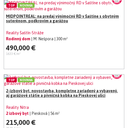
TOP
NOVINKA
MIDPOINTREAL: na predaj výnimočný RD v Šaštíne s obytným
suterénom, podkrovím a garážou
Reality Šaštín-Stráže
Rodinný dom
| M. Nešpora
| 300 m²
490,000 €
1633 €/m²
TOP
NOVINKA
2-izbový byt, novostavba, kompletne zariadený a vybavený,
aj garážové státie a pivničná kobka na Pieskovej ulici
Reality Nitra
2 izbový byt
| Piesková
| 56 m²
215,000 €