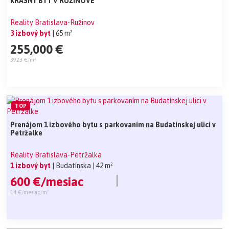
KRÁSNY BYT V RUŽINOVE
Reality Bratislava-Ružinov
3 izbový byt
| 65 m²
255,000 €
3923 €/m²
TOP
Prenájom 1 izbového bytu s parkovaním na Budatínskej ulici v
Petržalke
Reality Bratislava-Petržalka
1 izbový byt
| Budatínska
| 42 m²
600 €/mesiac
14 €/mesiac/m²