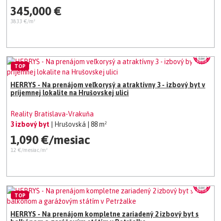
345,000 €
3833 €/m²
TOP
HERRYS - Na prenájom veľkorysý a atraktívny 3 - izbový byt v
príjemnej lokalite na Hrušovskej ulici
Reality Bratislava-Vrakuňa
3 izbový byt
| Hrušovská
| 88 m²
1,090 €/mesiac
12 €/mesiac/m²
TOP
HERRYS - Na prenájom kompletne zariadený 2 izbový byt s