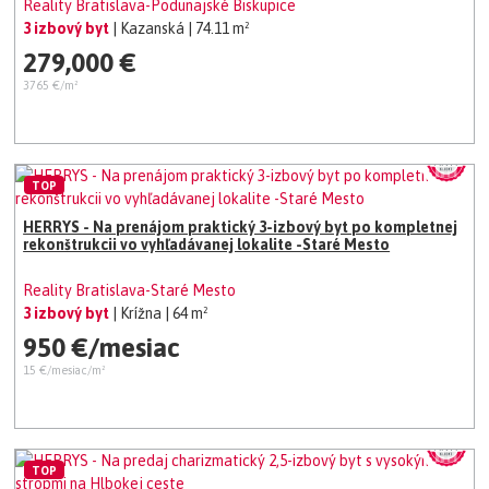
Reality Bratislava-Podunajské Biskupice
3 izbový byt
| Kazanská
| 74.11 m²
279,000 €
3765 €/m²
TOP
HERRYS - Na prenájom praktický 3-izbový byt po kompletnej
rekonštrukcii vo vyhľadávanej lokalite -Staré Mesto
Reality Bratislava-Staré Mesto
3 izbový byt
| Krížna
| 64 m²
950 €/mesiac
15 €/mesiac/m²
TOP