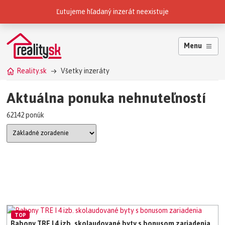
Reality.sk patria do skupiny
Ľutujeme hľadaný inzerát neexistuje
Menu
Reality.sk
Všetky inzeráty
Aktuálna ponuka nehnuteľností
62142 ponúk
TOP
Babony TRE I 4 izb. skolaudované byty s bonusom zariadenia