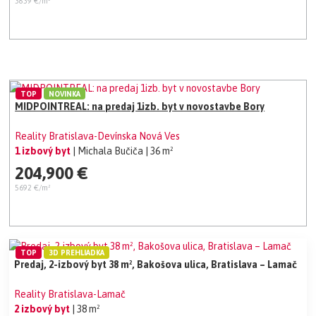
3839 €/m²
TOP
NOVINKA
MIDPOINTREAL: na predaj 1izb. byt v novostavbe Bory
Reality Bratislava-Devínska Nová Ves
1 izbový byt
| Michala Bučiča
| 36 m²
204,900 €
5692 €/m²
TOP
3D PREHLIADKA
Predaj, 2-izbový byt 38 m², Bakošova ulica, Bratislava – Lamač
Reality Bratislava-Lamač
2 izbový byt
| 38 m²