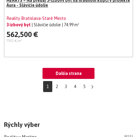
HERRYS – Na predaj 3-izbový byt na hradnom kopci v projekte
Aura - Slávičie údolie
Reality Bratislava-Staré Mesto
3 izbový byt
| Slávičie údolie
| 74.99 m²
562,500 €
7501 €/m²
Ďalšia strana
1
2
3
4
5
Rýchly výber
Reality v Martine
(815)