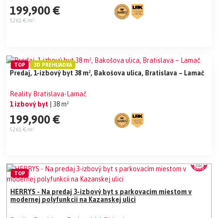
199,900 €
5261 €/m²
TOP
3D PREHLIADKA
Predaj, 1-izbový byt 38 m², Bakošova ulica, Bratislava – Lamač
Reality Bratislava-Lamač
1 izbový byt
| 38 m²
199,900 €
5261 €/m²
TOP
HERRYS - Na predaj 3-izbový byt s parkovacím miestom v
modernej polyfunkcii na Kazanskej ulici