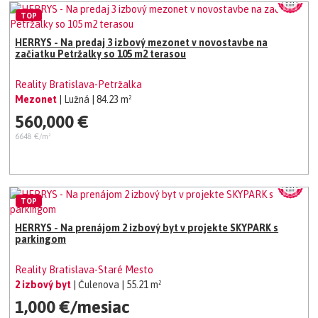
TOP
HERRYS - Na predaj 3 izbový mezonet v novostavbe na
začiatku Petržalky so 105 m2 terasou
Reality Bratislava-Petržalka
Mezonet
| Lužná
| 84.23 m²
560,000 €
6648 €/m²
TOP
HERRYS - Na prenájom 2 izbový byt v projekte SKYPARK s
parkingom
Reality Bratislava-Staré Mesto
2 izbový byt
| Čulenova
| 55.21 m²
1,000 €/mesiac