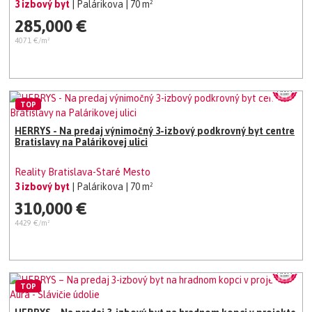
3 izbový byt
| Palárikova
| 70 m²
285,000 €
4071 €/m²
TOP
HERRYS - Na predaj výnimočný 3-izbový podkrovný byt centre
Bratislavy na Palárikovej ulici
Reality Bratislava-Staré Mesto
3 izbový byt
| Palárikova
| 70 m²
310,000 €
4429 €/m²
TOP