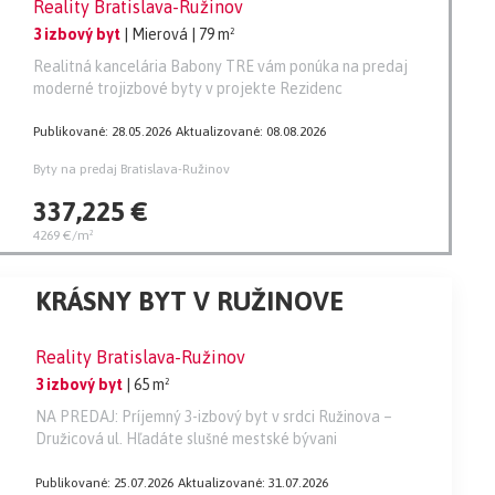
Reality Bratislava-Ružinov
3 izbový byt
| Mierová
| 79 m²
Realitná kancelária Babony TRE vám ponúka na predaj
moderné trojizbové byty v projekte Rezidenc
Publikované: 28.05.2026
Aktualizované: 08.08.2026
Byty na predaj Bratislava-Ružinov
337,225 €
4269 €/m²
KRÁSNY BYT V RUŽINOVE
Reality Bratislava-Ružinov
3 izbový byt
| 65 m²
NA PREDAJ: Príjemný 3-izbový byt v srdci Ružinova –
Družicová ul. Hľadáte slušné mestské bývani
Publikované: 25.07.2026
Aktualizované: 31.07.2026