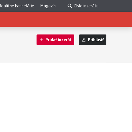
Realitné kancelárie
Magazín
Pridať inzerát
Prihlásiť