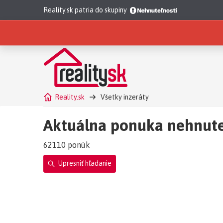
Reality.sk patria do skupiny
Reality.sk
Všetky inzeráty
Aktuálna ponuka nehnute
62110 ponúk
Upresniť hľadanie