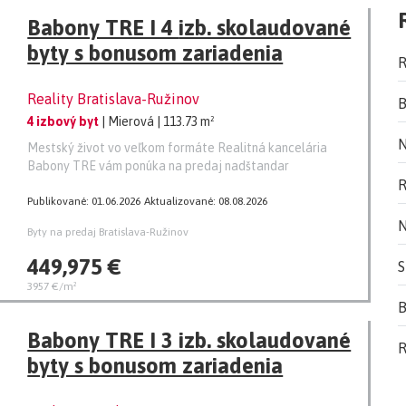
Babony TRE I 4 izb. skolaudované
byty s bonusom zariadenia
R
Reality Bratislava-Ružinov
B
4 izbový byt
| Mierová
| 113.73 m²
N
Mestský život vo veľkom formáte Realitná kancelária
Babony TRE vám ponúka na predaj nadštandar
R
Publikované: 01.06.2026
Aktualizované: 08.08.2026
N
Byty na predaj Bratislava-Ružinov
449,975 €
S
3957 €/m²
B
Babony TRE I 3 izb. skolaudované
R
byty s bonusom zariadenia