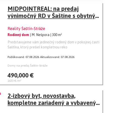
MIDPOINTREAL: na predaj
výnimočný RD v Šaštíne s obytným
suterénom, podkrovím a garážou
Reality Šaštín-Stráže
Rodinný dom
| M. Nešpora
| 300 m²
Predstavujeme vám jedinečný rodinný dom v pokojnej časti
Šaštína, ktorý prešiel kompletnou reko
Publikované: 07.08.2026
Aktualizované: 07.08.2026
Domy na predaj Šaštín-Stráže
490,000 €
1633 €/m²
2-izbový byt, novostavba,
kompletne zariadený a vybavený,
aj garážové státie a pivničná