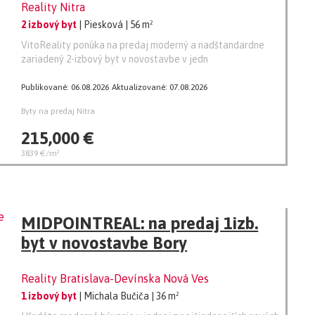
Reality Nitra
kobka na Pieskovej ulici
2 izbový byt
| Piesková
| 56 m²
VitoReality ponúka na predaj moderný a nadštandardne
zariadený 2-izbový byt v novostavbe v jedn
Publikované: 06.08.2026
Aktualizované: 07.08.2026
Byty na predaj Nitra
215,000 €
3839 €/m²
MIDPOINTREAL: na predaj 1izb.
byt v novostavbe Bory
Reality Bratislava-Devínska Nová Ves
1 izbový byt
| Michala Bučiča
| 36 m²