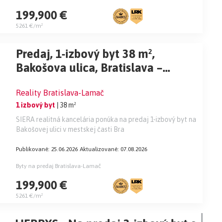
199,900 €
5261 €/m²
Predaj, 1-izbový byt 38 m²,
Bakošova ulica, Bratislava –
Lamač
Reality Bratislava-Lamač
1 izbový byt
| 38 m²
SIERA realitná kancelária ponúka na predaj 1-izbový byt na
Bakošovej ulici v mestskej časti Bra
Publikované: 25.06.2026
Aktualizované: 07.08.2026
Byty na predaj Bratislava-Lamač
199,900 €
5261 €/m²