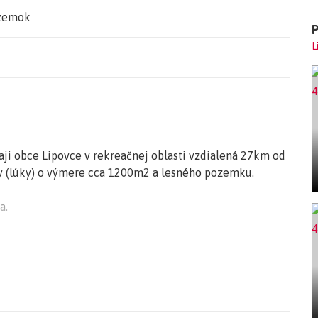
zemok
L
i obce Lipovce v rekreačnej oblasti vzdialená 27km od
chy (lúky) o výmere cca 1200m2 a lesného pozemku.
a.
u, atď.
ma kontaktovať, nehnuteľnosť Vám rád ukážem osobne.
k