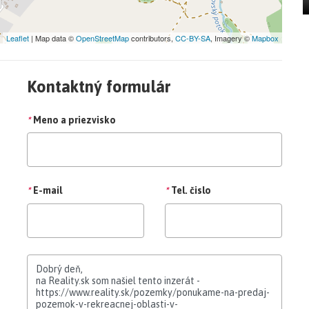
Leaflet
| Map data ©
OpenStreetMap
contributors,
CC-BY-SA
, Imagery ©
Mapbox
Kontaktný formulár
*
Meno a priezvisko
*
E-mail
*
Tel. čislo