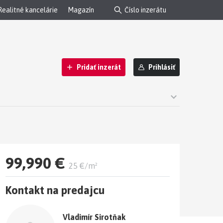
Realitné kancelárie
Magazín
Pridať inzerát
Prihlásiť
99,990 €
25 €/m²
Kontakt na predajcu
Vladimír Sirotňak