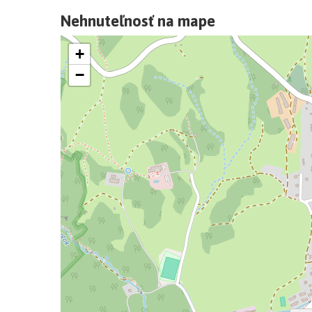
- profesionálne nafotenie nehnuteľnosti
Nehnuteľnosť na mape
- natáčanie, fotenie nehnuteľnosti dronom
- marketingová podpora predaja, topovanie na rea
+
- bannery
−
- kvalitný právny servis