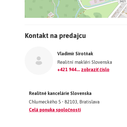
+
−
Kontakt na predajcu
©
OpenStreetMap
contributors.
Vladimír Sirotňak
»
Realitní makléri Slovenska
+421 944...
zobraziť číslo
Realitné kancelárie Slovenska
Chlumeckého 5 • 82103, Bratislava
Celá ponuka spoločnosti