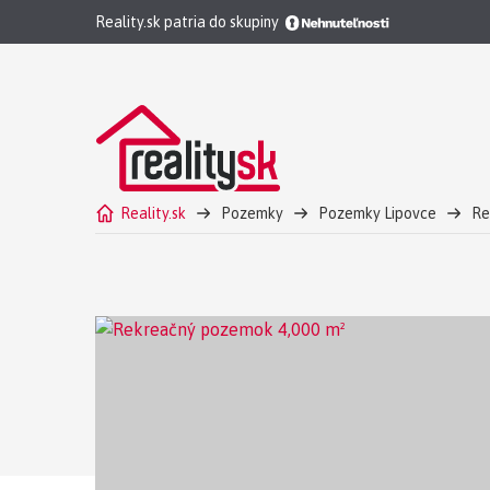
Reality.sk patria do skupiny
Reality.sk
Pozemky
Pozemky Lipovce
Re
Ponúkame na predaj pozemok v rekreačnej oblasti v 