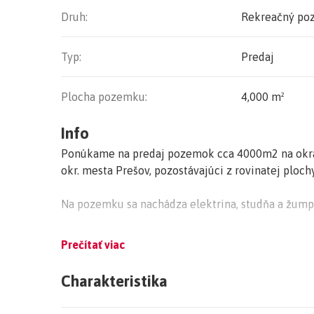
Druh:
Rekreačný po
Typ:
Predaj
Plocha pozemku:
4,000 m²
Info
Ponúkame na predaj pozemok cca 4000m2 na okraj
okr. mesta Prešov, pozostávajúci z rovinatej plo
Na pozemku sa nachádza elektrina, studňa a žump
Prečítať viac
Vhodný na ranč, farmu, kemping, usadlosť, rekreáci
Charakteristika
V prípade ak Vás naša ponuka zaujala, neváhajte 
Vladimír Sirotňak, tel. 0944158277, avlas@avlas.s