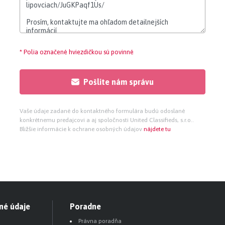
* Polia označené hviezdičkou sú povinné
Pošlite nám správu
Vaše údaje zadané do kontaktného formulára budú odoslané
konkrétnemu predajcovi a aj spoločnosti United Classifieds, s.r.o..
Bližšie informácie k ochrane osobných údajov
nájdete tu
né údaje
Poradne
Právna poradňa