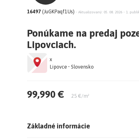
16497
(JuGKPaqf1Us)
•
Aktualizovaný: 05. 08. 2026
•
1. publi
Ponúkame na predaj poze
Lipovciach.
x
Lipovce • Slovensko
99,990 €
25 €/m²
Základné informácie