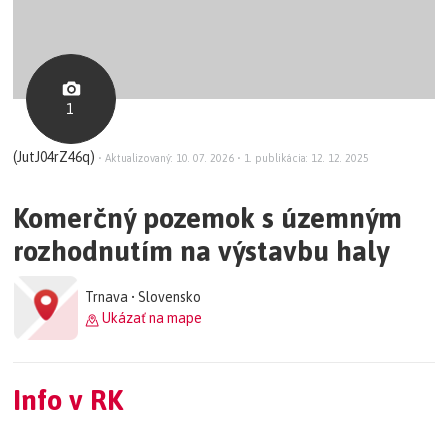
1
(JutJ04rZ46q)
•
Aktualizovaný: 10. 07. 2026
•
1. publikácia: 12. 12. 2025
Komerčný pozemok s územným
rozhodnutím na výstavbu haly
Trnava • Slovensko
Ukázať na mape
Info v RK