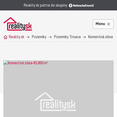
Reality.sk patria do skupiny
Menu
Reality.sk
Pozemky
Pozemky Trnava
Komerčná zóna T