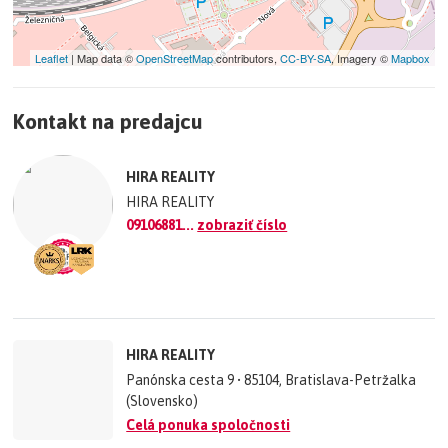
Leaflet
| Map data ©
OpenStreetMap
contributors,
CC-BY-SA
, Imagery ©
Mapbox
+
Kontakt na predajcu
−
©
OpenStreetMap
contributors.
HIRA REALITY
»
HIRA REALITY
09106881...
zobraziť číslo
HIRA REALITY
Panónska cesta 9 • 85104, Bratislava-Petržalka
(Slovensko)
Celá ponuka spoločnosti