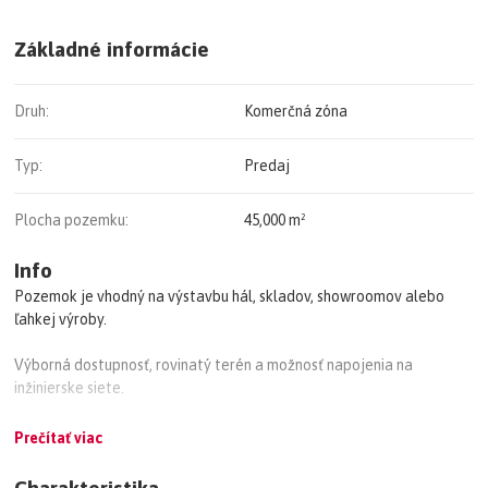
Základné informácie
Druh:
Komerčná zóna
Typ:
Predaj
Plocha pozemku:
45,000 m²
Info
Pozemok je vhodný na výstavbu hál, skladov, showroomov alebo
ľahkej výroby.
Výborná dostupnosť, rovinatý terén a možnosť napojenia na
inžinierske siete.
Ideálna lokalita pre podnikanie.
Prečítať viac
Viac informácií na vyžiadanie.
Charakteristika