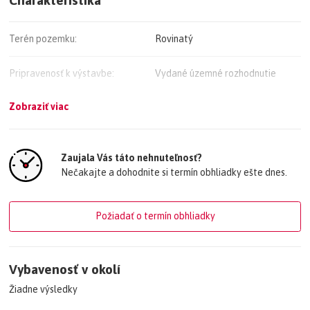
Terén pozemku:
Rovinatý
Pripravenosť k výstavbe:
Vydané územné rozhodnutie
Zobraziť viac
Plocha pozemku:
45,000 m²
Elektrina:
Na pozemku - 400 V
Zaujala Vás táto nehnuteľnosť?
Nečakajte a dohodnite si termín obhliadky ešte dnes.
Odpadové vody:
Na pozemku - Kanalizácia
Plyn:
Na pozemku
Požiadať o termín obhliadky
Voda:
Na pozemku - Diaľkový vodovod
Vybavenosť v okolí
Žiadne výsledky