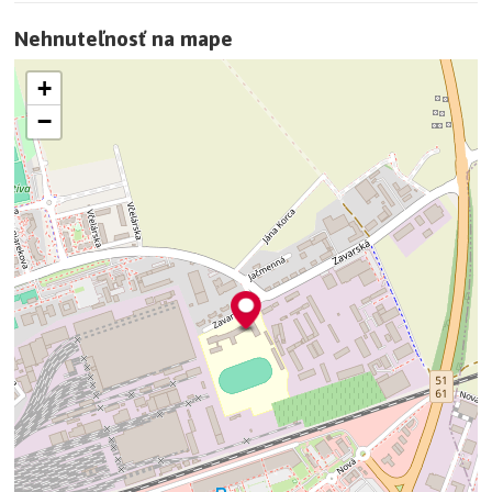
Nehnuteľnosť na mape
+
−