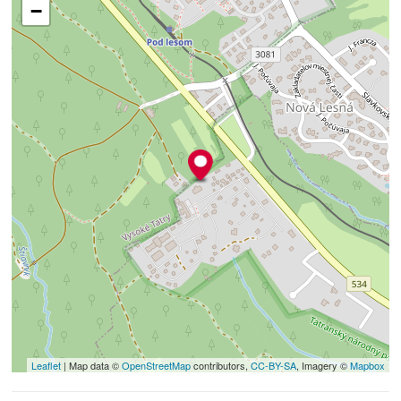
−
📞 Pre viac informácií alebo obhliadku nás neváhajte kontaktovať na
tel.č.: 0915 900 150 / 0917 895 461
Cena je konečná, zahŕňa províziu RK, vypracovanie kompletnej
zmluvnej dokumentácie v advokátskej kancelárií, poplatok pri
podaní návrhu na vklad vlastníckeho práva a poplatky spojené s
úradným overením podpisov na zmluvách.
POPRADSKÁ REALITNÁ SPOLOČNOSŤ ® je členom Realitnej únie
Slovenskej Republiky a riadi sa Realitným kódexom vydaným
Realitnou úniou.
© Text a fotografie sú autorským dielom a majetkom Popradskej
Realitnej Spoločnosti s.r.o.®
Leaflet
| Map data ©
OpenStreetMap
contributors,
CC-BY-SA
, Imagery ©
Mapbox
+