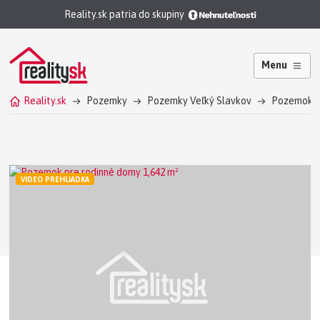
Reality.sk patria do skupiny
Menu
Reality.sk
Pozemky
Pozemky Veľký Slavkov
Pozemok pr
VIDEO PREHLIADKA