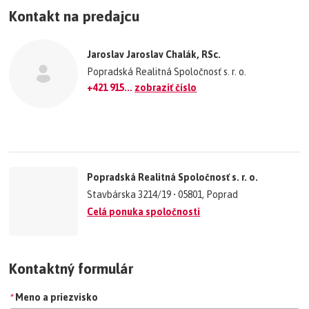
Kontakt na predajcu
−
©
OpenStreetMap
contributors.
Jaroslav Jaroslav Chalák, RSc.
»
Popradská Realitná Spoločnosť s. r. o.
+421 915...
zobraziť číslo
Popradská Realitná Spoločnosť s. r. o.
Stavbárska 3214/19 • 05801, Poprad
Celá ponuka spoločnosti
Kontaktný formulár
*
Meno a priezvisko