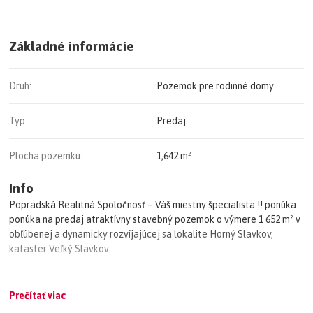
Základné informácie
Druh:
Pozemok pre rodinné domy
Typ:
Predaj
Plocha pozemku:
1,642 m²
Info
Popradská Realitná Spoločnosť – Váš miestny špecialista !! ponúka
ponúka na predaj atraktívny stavebný pozemok o výmere 1 652 m² v
obľúbenej a dynamicky rozvíjajúcej sa lokalite Horný Slavkov,
kataster Veľký Slavkov.
Tento jedinečný pozemok s výmerou 1 642 m² ponúka výbornú
Prečítať viac
investičnú príležitosť aj priestor pre výstavbu nadštandardného