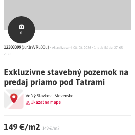
6
12303399
(Jur1rWRL0Ou)
•
Aktualizovaný: 08. 08. 2026
•
1. publikácia: 27. 05.
2026
Exkluzívne stavebný pozemok na
predaj priamo pod Tatrami
Veľký Slavkov • Slovensko
Ukázať na mape
149 €/m2
149 €/m2