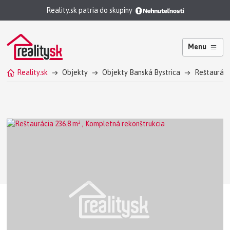
Reality.sk patria do skupiny
Menu
Reality.sk
Objekty
Objekty Banská Bystrica
Reštauráci