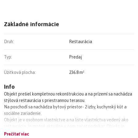
Základné informácie
Druh:
Reštaurácia
Typ:
Predaj
Úžitková plocha:
236.8 m²
Info
Objekt prešiel kompletnou rekonštrukciou a na prízemí sa nachádza
štýlová reštaurácia s priestrannou terasou.
Na poschodí sa nachádza bytový priestor- 2 izby, kuchynský kút a
sociálne zariadenie.
Objekt je v osobnom vlastníctve a na liste vlastníctva vedený ako
reštaurácia. Je možné aktuálne v ňom začať podnikať. Objekt je
možné využiť aj na iný zámer.
Prečítať viac