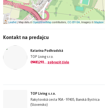
Leaflet
| Map data ©
OpenStreetMap
contributors,
CC-BY-SA
, Imagery ©
Mapbox
+
Kontakt na predajcu
−
©
OpenStreetMap
contributors.
Katarína Podhradská
»
TOP Living s.r.o.
09481293...
zobraziť číslo
TOP Living s.r.o.
Rakytovská cesta 90A • 97405, Banská Bystrica
(Slovensko)