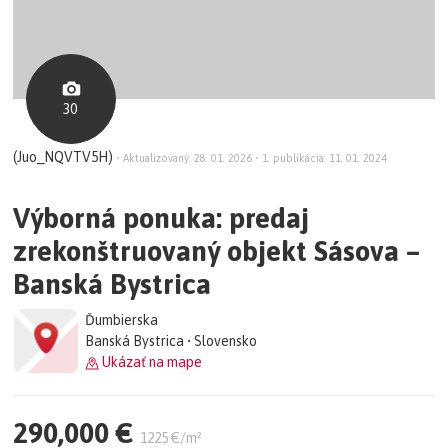
30
(Juo_NQVTV5H)
•
Aktualizovaný: 28. 01. 2026
•
1. publikácia: 11. 01. 2024
Výborná ponuka: predaj
zrekonštruovaný objekt Sásova –
Banská Bystrica
Ďumbierska
Banská Bystrica • Slovensko
Ukázať na mape
290,000 €
1225 €/m²