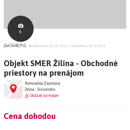
6
(JuCGl4Il7fJ)
•
Aktualizovaný: 21. 04. 2026
•
1. publikácia: 30. 01. 2026
Objekt SMER Žilina - Obchodné
priestory na prenájom
Romualda Zaymusa
Žilina • Slovensko
Ukázať na mape
Cena dohodou