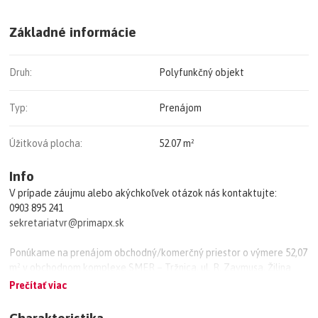
Základné informácie
Druh:
Polyfunkčný objekt
Typ:
Prenájom
Úžitková plocha:
52.07 m²
Info
V prípade záujmu alebo akýchkoľvek otázok nás kontaktujte:
0903 895 241
sekretariatvr@primapx.sk
Ponúkame na prenájom obchodný/komerčný priestor o výmere 52,07
m² v obchodnom komplexe SMER – Tržnica, ul. R. Zaymusa, Žilina.
Priestor sa nachádza na 1. nadzemnom podlaží v atraktívnej lokalite
Prečítať viac
priamo v centre mesta.
Charakteristika