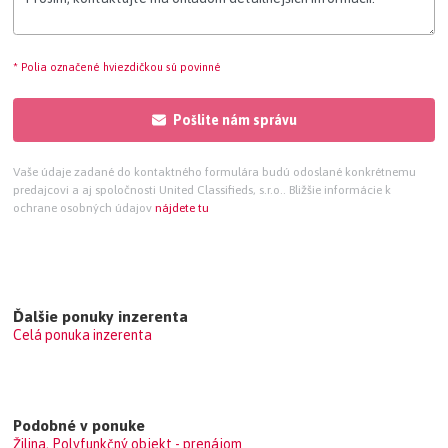
* Polia označené hviezdičkou sú povinné
Pošlite nám správu
Vaše údaje zadané do kontaktného formulára budú odoslané konkrétnemu
predajcovi a aj spoločnosti United Classifieds, s.r.o.. Bližšie informácie k
ochrane osobných údajov
nájdete tu
Ďalšie ponuky inzerenta
Celá ponuka inzerenta
Podobné v ponuke
Žilina, Polyfunkčný objekt - prenájom