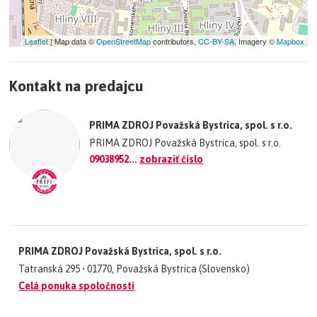
Leaflet
| Map data ©
OpenStreetMap
contributors,
CC-BY-SA
, Imagery ©
Mapbox
+
Kontakt na predajcu
−
©
OpenStreetMap
contributors.
PRIMA ZDROJ Považská Bystrica, spol. s r.o.
»
PRIMA ZDROJ Považská Bystrica, spol. s r.o.
09038952...
zobraziť číslo
PRIMA ZDROJ Považská Bystrica, spol. s r.o.
Tatranská 295 • 01770, Považská Bystrica (Slovensko)
Celá ponuka spoločnosti