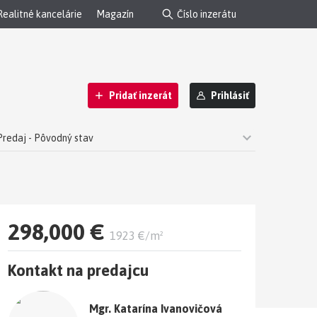
Realitné kancelárie
Magazín
Pridať inzerát
Prihlásiť
Predaj - Pôvodný stav
298,000 €
1923 €/m²
Kontakt na predajcu
Mgr. Katarína Ivanovičová