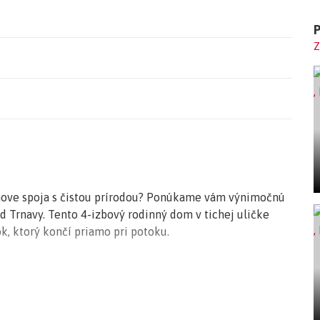
Z
move spoja s čistou prírodou? Ponúkame vám výnimočnú
od Trnavy. Tento 4-izbový rodinný dom v tichej uličke
k, ktorý končí priamo pri potoku.