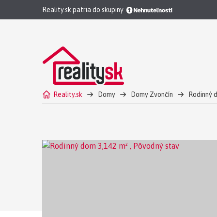
Reality.sk patria do skupiny
Reality.sk
Domy
Domy Zvončín
Rodinný 
Rodinný dom s veľkým pozemkom a potokom, Zvončí