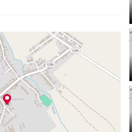
obrou občianskou vybavenosťou. Blízkosť Trnavy
oma si užijete ticho.
e. Tešíme sa na obhliadku!