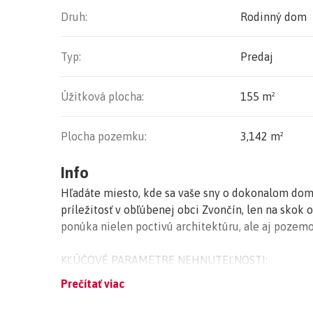
Druh:
Rodinný dom
Typ:
Predaj
Úžitková plocha:
155 m²
Plocha pozemku:
3,142 m²
Info
Hľadáte miesto, kde sa vaše sny o dokonalom do
príležitosť v obľúbenej obci Zvončín, len na skok 
ponúka nielen poctivú architektúru, ale aj pozemo
KĽÚĆOVÉ PARAMETRE NEHNUTEĽNOSTI:
Prečítať viac
Rozloha pozemku: veľkorysých 3 142 m²