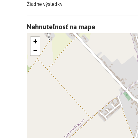
Žiadne výsledky
Zvončín je známy svojou pokojnou atmosférou a d
zaručuje, že budete mať všetko na dosah ruky, no d
Nehnuteľnosť na mape
Príďte sa nadýchnuť atmosféry tohto miesta osobn
+
−