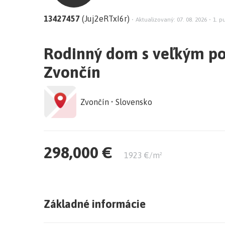
13427457
(Juj2eRTxI6r)
•
Aktualizovaný: 07. 08. 2026
•
1. p
Rodinný dom s veľkým p
Zvončín
Zvončín • Slovensko
298,000 €
1923 €/m²
Základné informácie