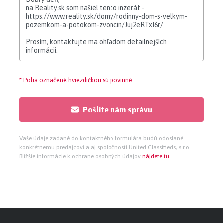
* Polia označené hviezdičkou sú povinné
Pošlite nám správu
Vaše údaje zadané do kontaktného formulára budú odoslané
konkrétnemu predajcovi a aj spoločnosti United Classifieds, s.r.o..
Bližšie informácie k ochrane osobných údajov
nájdete tu