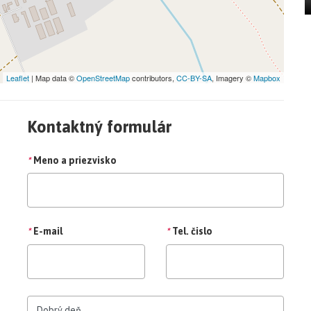
Leaflet
| Map data ©
OpenStreetMap
contributors,
CC-BY-SA
, Imagery ©
Mapbox
Kontaktný formulár
*
Meno a priezvisko
*
E-mail
*
Tel. čislo