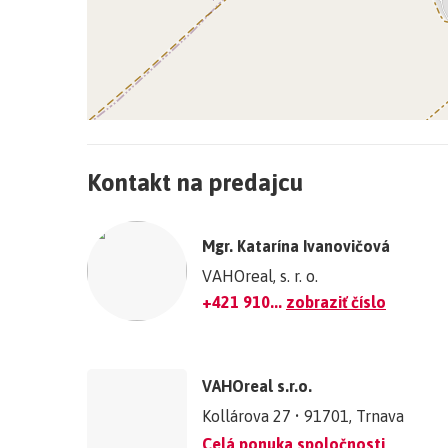
+
−
Kontakt na predajcu
©
OpenStreetMap
contributors.
Mgr. Katarína Ivanovičová
»
VAHOreal, s. r. o.
+421 910...
zobraziť číslo
VAHOreal s.r.o.
Kollárova 27 • 91701, Trnava
Celá ponuka spoločnosti