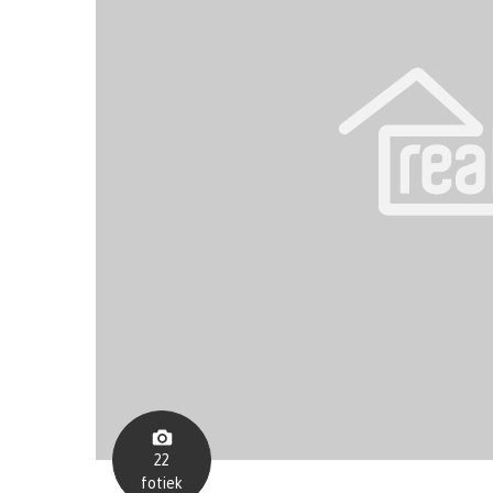
22
fotiek