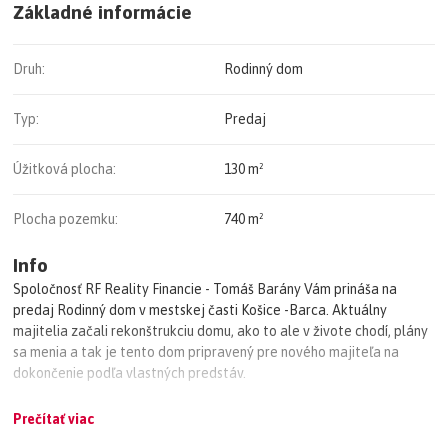
Základné informácie
Druh:
Rodinný dom
Typ:
Predaj
Úžitková plocha:
130 m²
Plocha pozemku:
740 m²
Info
Spoločnosť RF Reality Financie - Tomáš Barány Vám prináša na
predaj Rodinný dom v mestskej časti Košice -Barca. Aktuálny
majitelia začali rekonštrukciu domu, ako to ale v živote chodí, plány
sa menia a tak je tento dom pripravený pre nového majiteľa na
dokončenie podľa vlastných predstáv.
Prečítať viac
Rodinný dom stojaci na krásnom veľkom pozemku v tichej lokalite