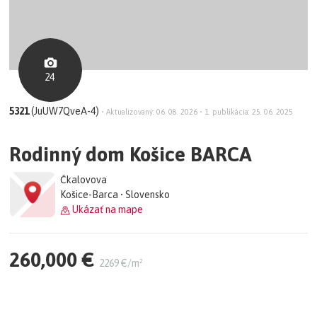
24
5321
(JuUW7QveA-4)
•
Aktualizovaný: 06. 08. 2026
•
1. publikácia: 25. 06. 2025
Rodinný dom Košice BARCA
Čkalovova
Košice-Barca • Slovensko
Ukázať na mape
260,000 €
2269 €/m²