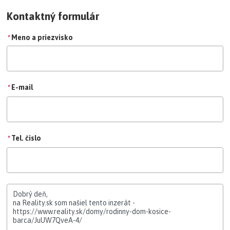
Janka Jirásková 0915 378 192
Kontaktný formulár
*
Meno a priezvisko
*
E-mail
*
Tel. čislo