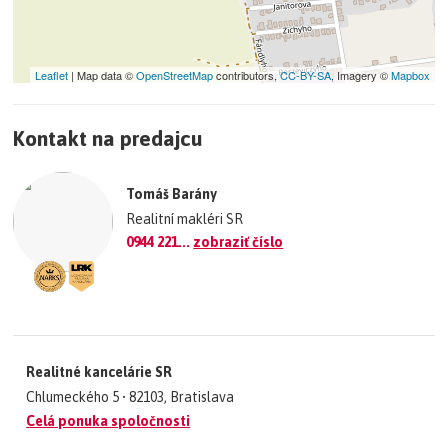
Škola,škôlka
Veterinárna ambulancia
Všeobecný lekár, stomatológ
Leaflet
| Map data ©
OpenStreetMap
contributors,
CC-BY-SA
, Imagery ©
Mapbox
Obchody
+
Kontakt na predajcu
−
Výhody:
©
OpenStreetMap
contributors.
Tomáš Barány
Vlastná studňa
»
Realitní makléri SR
Tichá lokalita
0944 221...
zobraziť číslo
Dobrá dostupnosť do mesta
Táto nehnuteľnosť čaká na majiteľa,ktorý mu vdýchne nový vzhľad a
priestor.Ak sa na to cítite práve vy,tak nás neváhajte kontaktovať.
Možno kúpy na hypotekárny úver, ktorý Vám vybavíme bezplatne.
Realitné kancelárie SR
Chlumeckého 5 • 82103, Bratislava
Celá ponuka spoločnosti
Tomáš Barány 0944 221 791