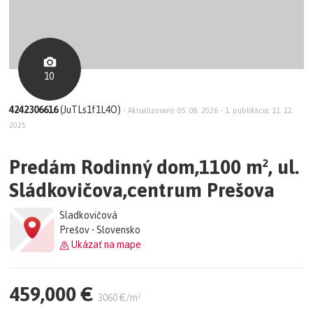
10
4242306616
(JuTLs1f1L4O)
•
Aktualizovaný: 05. 08. 2026
•
1. publikácia: 11. 12.
2025
Predám Rodinný dom,1100 m², ul.
Sládkovičova,centrum Prešova
Sladkovičová
Prešov • Slovensko
Ukázať na mape
459,000 €
3060 €/m²