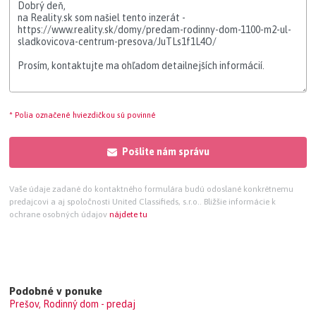
* Polia označené hviezdičkou sú povinné
Pošlite nám správu
Vaše údaje zadané do kontaktného formulára budú odoslané konkrétnemu
predajcovi a aj spoločnosti United Classifieds, s.r.o.. Bližšie informácie k
ochrane osobných údajov
nájdete tu
Podobné v ponuke
Prešov, Rodinný dom - predaj