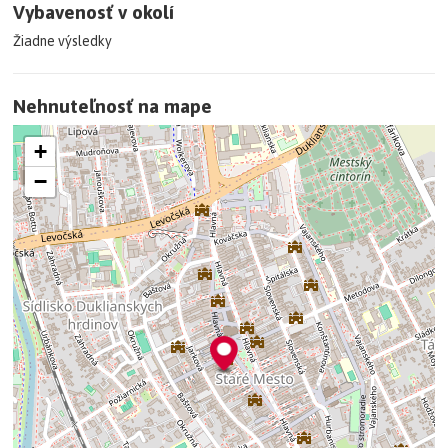
Vybavenosť v okolí
Neváhajte ma kontaktovať: Jana Mitalčáková 0907 970 851
Žiadne výsledky
mitalcakova.jkvreal@gmail.com
Nehnuteľnosť na mape
+
−