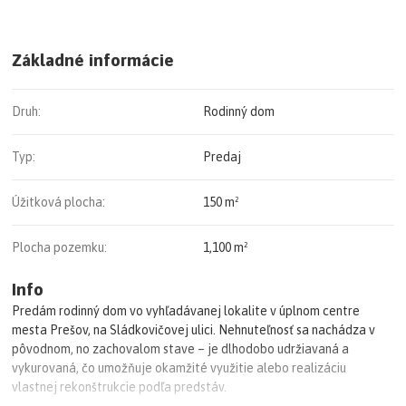
Základné informácie
Druh:
Rodinný dom
Typ:
Predaj
Úžitková plocha:
150 m²
Plocha pozemku:
1,100 m²
Info
Predám rodinný dom vo vyhľadávanej lokalite v úplnom centre
mesta Prešov, na Sládkovičovej ulici. Nehnuteľnosť sa nachádza v
pôvodnom, no zachovalom stave – je dlhodobo udržiavaná a
vykurovaná, čo umožňuje okamžité využitie alebo realizáciu
vlastnej rekonštrukcie podľa predstáv.