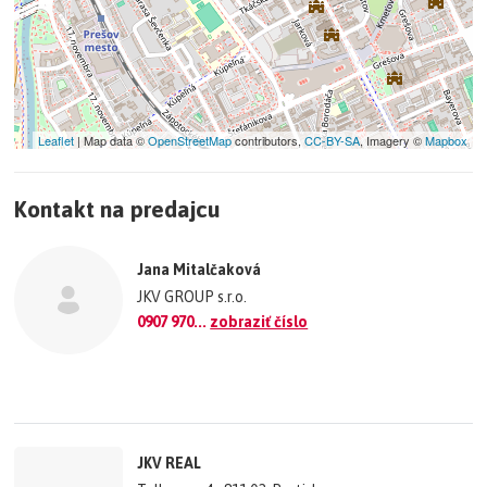
Leaflet
| Map data ©
OpenStreetMap
contributors,
CC-BY-SA
, Imagery ©
Mapbox
+
Kontakt na predajcu
−
©
OpenStreetMap
contributors.
Jana Mitalčaková
»
JKV GROUP s.r.o.
0907 970...
zobraziť číslo
JKV REAL