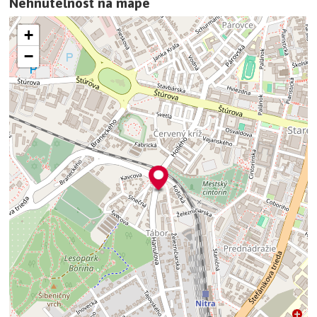
Nehnuteľnosť na mape
+
−