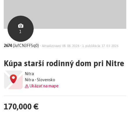
1
2674
(JufCN3FFSq0)
•
Aktualizovaný: 08. 08. 2026
•
1. publikácia: 17. 03. 2026
Kúpa starší rodinný dom pri Nitre
Nitra
Nitra • Slovensko
Ukázať na mape
170,000 €