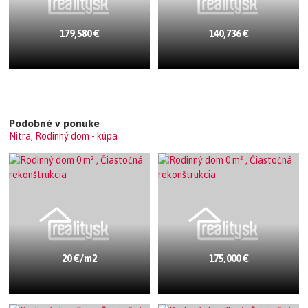
179,580 €
140,736 €
Podobné v ponuke
Nitra, Rodinný dom - kúpa
20 €/m2
175,000 €