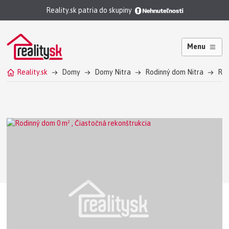
Reality.sk patria do skupiny
Menu
Reality.sk
Domy
Domy Nitra
Rodinný dom Nitra
Rod