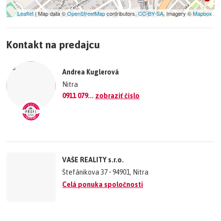
Leaflet
| Map data ©
OpenStreetMap
contributors,
CC-BY-SA
, Imagery ©
Mapbox
+
Kontakt na predajcu
−
©
OpenStreetMap
contributors.
Andrea Kuglerová
»
Nitra
0911 079...
zobraziť číslo
VAŠE REALITY s.r.o.
Štefánikova 37 • 94901, Nitra
Celá ponuka spoločnosti