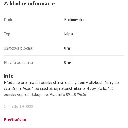
Základné informácie
Druh:
Rodinný dom
Typ:
Kúpa
Úžitková plocha:
0 m²
Plocha pozemku:
0 m²
Info
Hľadáme pre mladú rodinku starší rodinný dom v blízkosti Nitry do
cca 15 km. Aspoň po čiastočnej rekonštrukcii, 3-4izby. Za každú
ponuku vopred ďakujeme. Viac info 0911079636
Cena do 170 000€
Viac informácii Vám radi poskytneme na tel. č.0911 079 636 alebo
Prečítať viac
mailovej adrese kuglerova@vasereality.sk