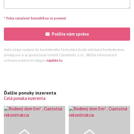
* Polia označené hviezdičkou sú povinné
Pošlite nám správu
Vaše údaje zadané do kontaktného formulára budú odoslané konkrétnemu
predajcovi a aj spoločnosti United Classifieds, s.r.o.. Bližšie informácie k
ochrane osobných údajov
nájdete tu
Ďalšie ponuky inzerenta
Celá ponuka inzerenta