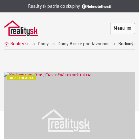
Reality.sk patria do skupiny
Menu
Reality.sk
Domy
Domy Bzince pod Javorinou
Rodinný do
3D PREHLIADKA