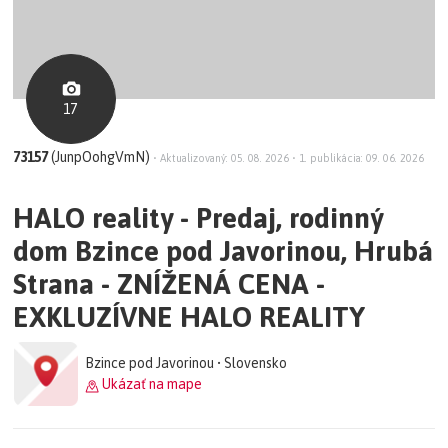
17
73157
(JunpOohgVmN)
•
Aktualizovaný: 05. 08. 2026
•
1. publikácia: 09. 06. 2026
HALO reality - Predaj, rodinný
dom Bzince pod Javorinou, Hrubá
Strana - ZNÍŽENÁ CENA -
EXKLUZÍVNE HALO REALITY
Bzince pod Javorinou • Slovensko
Ukázať na mape