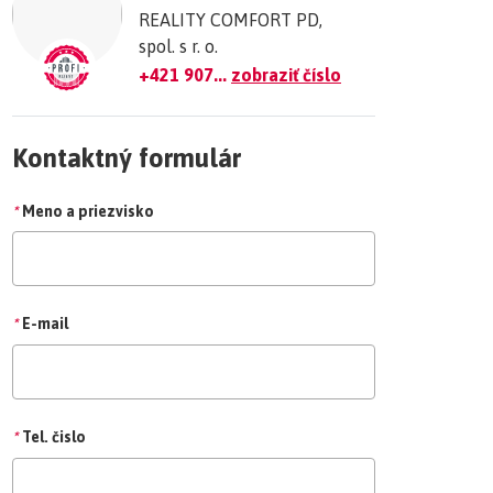
REALITY COMFORT PD,
spol. s r. o.
+421 907...
zobraziť číslo
Kontaktný formulár
*
Meno a priezvisko
*
E-mail
*
Tel. čislo