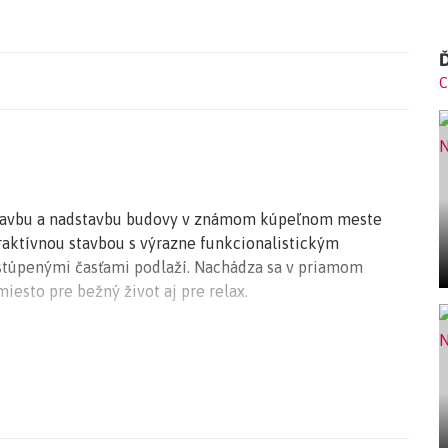
Ď
C
tavbu a nadstavbu budovy v známom kúpeľnom meste
traktívnou stavbou s výrazne funkcionalistickým
ustúpenými časťami podlaží. Nachádza sa v priamom
iesto pre bežný život aj pre relax.
t sa skladá z jedného podzemného podlažia, piatich
ného podlažia, pričom nadstavba počíta s dostavbou
netov s lukratívnymi terasami. V budove je výťah, ku
äčšina bytov má balkón alebo terasu. V ponuke je 72
, jedno, dvoj, troj a štvorizbové byty, pričom na