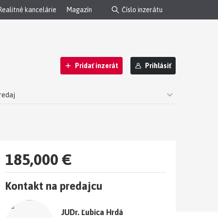
Realitné kancelárie
Magazín
Pridať inzerát
Prihlásiť
redaj
 srdci kúpeľného mesta
185,000 €
Kontakt na predajcu
JUDr. Ľubica Hrdá