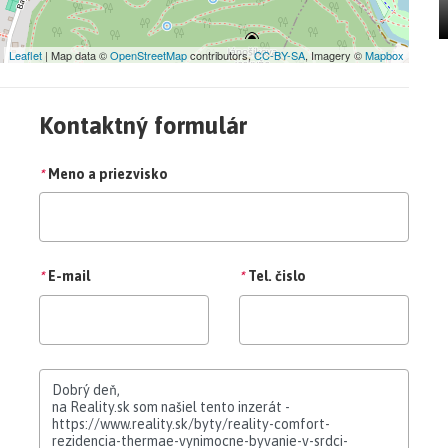
Leaflet
| Map data ©
OpenStreetMap
contributors,
CC-BY-SA
, Imagery ©
Mapbox
Kontaktný formulár
*
Meno a priezvisko
*
E-mail
*
Tel. čislo