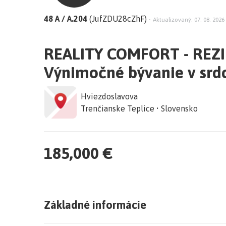
48 A / A.204
(JufZDU28cZhF)
•
Aktualizovaný: 07. 08. 2026
REALITY COMFORT - REZ
Výnimočné bývanie v srd
Hviezdoslavova
Trenčianske Teplice • Slovensko
185,000 €
Základné informácie