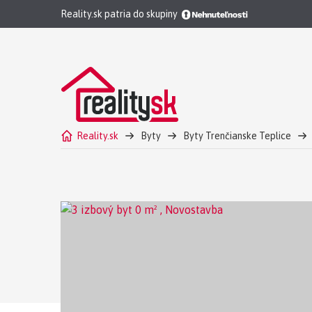
Reality.sk patria do skupiny
Reality.sk
Byty
Byty Trenčianske Teplice
3 izbový byt Trenčianske Teplice Predaj - Novostavb