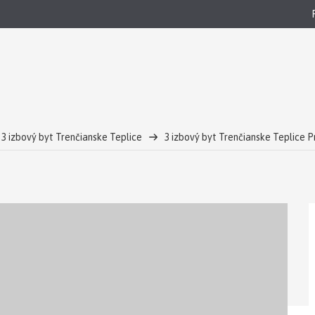
3 izbový byt Trenčianske Teplice
3 izbový byt Trenčianske Teplice P
a
REALITY COMFORT - REZIDENCIA THERMAE - Výnimočné bývanie v