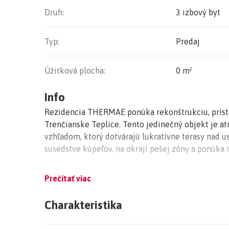
Druh:
3 izbový byt
Typ:
Predaj
Úžitková plocha:
0 m²
Info
Rezidencia THERMAE ponúka rekonštrukciu, prís
Trenčianske Teplice. Tento jedinečný objekt je a
vzhľadom, ktorý dotvárajú lukratívne terasy nad 
susedstve kúpeľov, na okraji pešej zóny a ponúka m
Hlavný vstup bude z Hviezdoslavovej ulice. Objek
Prečítať viac
nadzemných podlaží a posledného šiesteho ustúpe
tohto podlažia a nadstavení nadštandardných mezo
Charakteristika
každému bytu prináleží pivničná kobka v cene a v
bytov rôznych výmer (od 37 m2 do 170 m2): garsónky