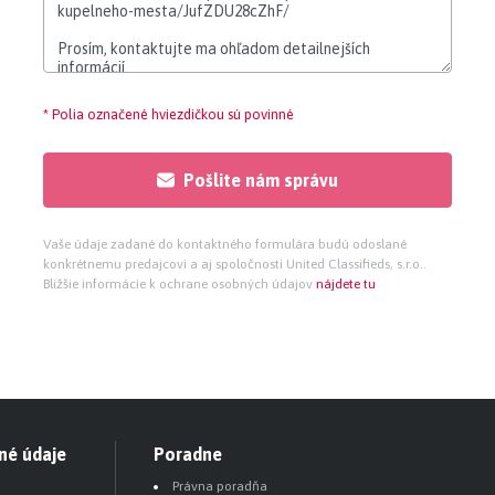
* Polia označené hviezdičkou sú povinné
Pošlite nám správu
Vaše údaje zadané do kontaktného formulára budú odoslané
konkrétnemu predajcovi a aj spoločnosti United Classifieds, s.r.o..
Bližšie informácie k ochrane osobných údajov
nájdete tu
né údaje
Poradne
Právna poradňa