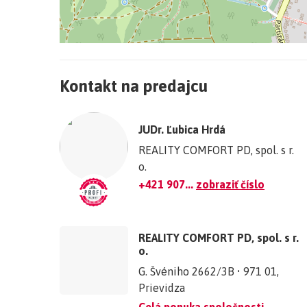
+
−
Kontakt na predajcu
©
OpenStreetMap
contributors.
JUDr. Ľubica Hrdá
»
REALITY COMFORT PD, spol. s r.
o.
+421 907...
zobraziť číslo
REALITY COMFORT PD, spol. s r.
o.
G. Švéniho 2662/3B • 971 01,
Prievidza
Celá ponuka spoločnosti