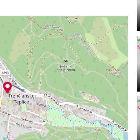
iť sa dobrou kávou alebo tradičnými, ešte teplými,
a, Výťah
 tie najobyčajnejšie radosti, ktoré vystriedajú
nym lesoparkom, prezliekárňou v maurskom slohu,
ameňom s termálnou vodou, novým zrekonštruovaným
é v lesnom prostredí kúsok od centra mesta, najstarším
urópe, vyhliadkou s bielym jeleňom, vonkajším
otvorený celoročne, mestským kinom ap.
o. Kto ich nenavštívil, nedokáže si ho predstaviť.
www.rezidenciathermae.sk