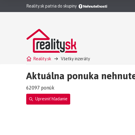
Reality.sk patria do skupiny
Reality.sk
Všetky inzeráty
Aktuálna ponuka nehnute
62097 ponúk
Upresniť hľadanie