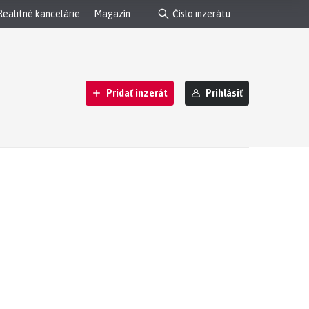
Realitné kancelárie
Magazín
Pridať inzerát
Prihlásiť