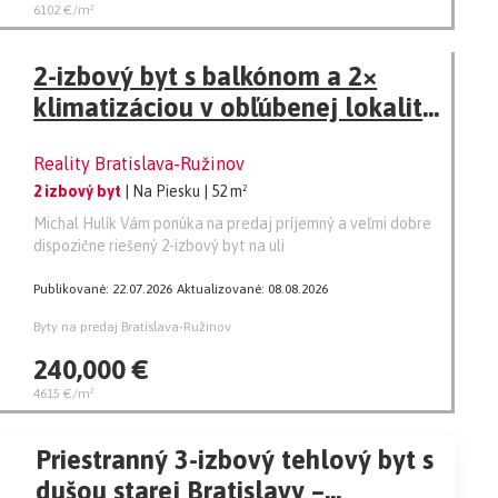
6102 €/m²
2-izbový byt s balkónom a 2×
klimatizáciou v obľúbenej lokalite
Ružinova
Reality Bratislava-Ružinov
2 izbový byt
| Na Piesku
| 52 m²
Michal Hulík Vám ponúka na predaj príjemný a veľmi dobre
dispozične riešený 2-izbový byt na uli
Publikované: 22.07.2026
Aktualizované: 08.08.2026
Byty na predaj Bratislava-Ružinov
240,000 €
4615 €/m²
Priestranný 3-izbový tehlový byt s
dušou starej Bratislavy –