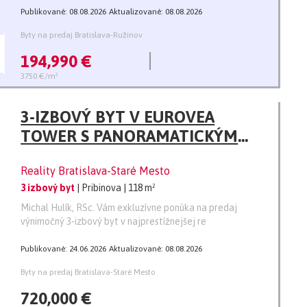
Publikované: 08.08.2026
Aktualizované: 08.08.2026
Byty na predaj Bratislava-Ružinov
194,990 €
3750 €/m²
3-IZBOVÝ BYT V EUROVEA
TOWER S PANORAMATICKÝM
VÝHĽADOM NA DUNAJ + 2x
Reality Bratislava-Staré Mesto
PARKING
3 izbový byt
| Pribinova
| 118 m²
Michal Hulík, RSc. Vám exkluzívne ponúka na predaj
výnimočný 3-izbový byt v najprestížnejšej re
Publikované: 24.06.2026
Aktualizované: 08.08.2026
Byty na predaj Bratislava-Staré Mesto
720,000 €