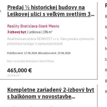
Predaj ½ historickej budovy na
Leškovej ulici s veľkým svetlým 3i
B
bytom a výhladom do lesoparku –
Reality Bratislava-Staré Mesto
pri Úrade Vlády SR
R
3 izbový byt
| Leškova
| 196 m²
N
Realitná kancelária REINVEST s.r.o. Vám ponúka výnimočnú
príležitosť na kúpu ½ spoluvlastníckeh
N
Publikované: 17.06.2026
Aktualizované: 19.06.2026
S
Byty na predaj Bratislava-Staré Mesto
465,000 €
R
2372 €/m²
B
Kompletne zariadený 2-izbový byt
R
s balkónom v novostavbe
Slnečnice – Zuzany Chalupovej