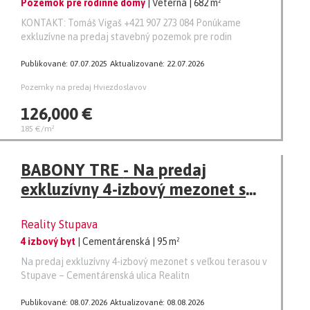
Pozemok pre rodinné domy
| Veterná
| 682 m²
KONTAKT: Tomáš Vigaš +421 907 273 084 Ponúkame
exkluzívne na predaj stavebný pozemok pre rodin
Publikované: 07.07.2025
Aktualizované: 22.07.2026
Pozemky na predaj Hviezdoslavov
126,000 €
185 €/m²
BABONY TRE - Na predaj
exkluzívny 4-izbový mezonet s
veľkou terasou
Reality Stupava
4 izbový byt
| Cementárenská
| 95 m²
Na predaj exkluzívny 4-izbový mezonet s veľkou terasou v
Stupave – Cementárenská ulica Realitn
Publikované: 08.07.2026
Aktualizované: 08.08.2026