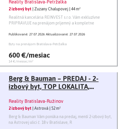
Reality Bratislava-Petržalka
2 izbový byt
| Zuzany Chalupovej
| 44 m²
Realitná kancelária REINVEST s.r.o. Vám exkluzívne
PRIPRAVUJE na prenájom príjemný a kompletne
Publikované: 27.07.2026
Aktualizované: 27.07.2026
Byty na prenájom Bratislava-Petržalka
600 €/mesiac
14 €/mesiac/m²
Berg & Bauman – PREDAJ - 2-
izbový byt, TOP LOKALITA,
RUŽINOV
Reality Bratislava-Ružinov
2 izbový byt
| Astrová
| 52 m²
Berg & Bauman Vám ponúka na predaj, menší 2-izbový byt,
na Astrovej ulici č. 18 v Bratislave, R