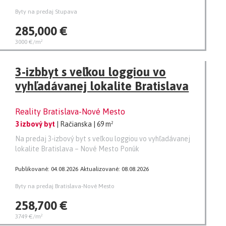
Byty na predaj Stupava
285,000 €
3000 €/m²
3-izbbyt s veľkou loggiou vo
vyhľadávanej lokalite Bratislava
Reality Bratislava-Nové Mesto
3 izbový byt
| Račianska
| 69 m²
Na predaj 3-izbový byt s veľkou loggiou vo vyhľadávanej
lokalite Bratislava – Nové Mesto Ponúk
Publikované: 04.08.2026
Aktualizované: 08.08.2026
Byty na predaj Bratislava-Nové Mesto
258,700 €
3749 €/m²