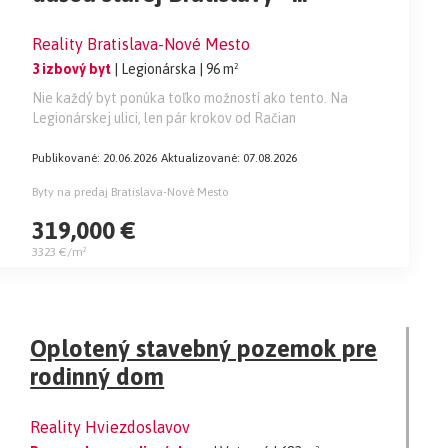
Legionárska / Račianske mýto
Reality Bratislava-Nové Mesto
3 izbový byt
| Legionárska
| 96 m²
Nie každý byt ponúka toľko možností ako tento. Na
Legionárskej ulici, len pár krokov od Račian
Publikované: 20.06.2026
Aktualizované: 07.08.2026
Byty na predaj Bratislava-Nové Mesto
319,000 €
3323 €/m²
Oplotený stavebný pozemok pre
rodinný dom
Reality Hviezdoslavov