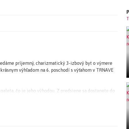
T
edáme príjemný, charizmatický 3-izbový byt o výmere
s krásnym výhľadom na 6. poschodí s výťahom v TRNAVE
toaleta, čo je jeho výhodou. Z predsiene sa dostanete do
emie domova, ktorá je s výstupom na zasklenú loggiu, kde
čky je vstup do kuchyne s veľkou rohovou kuchynskou
vstup do 2 samostatných izieb veľkej spálne a do
nými veľkými rolldor skriňami s veľkým úložným
sprchovacím kútom, práčkou i umývadlom. Byt je