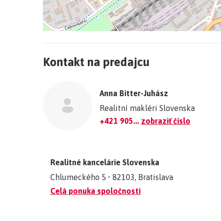
+
−
Kontakt na predajcu
©
OpenStreetMap
contributors.
Anna Bitter-Juhász
»
Realitní makléri Slovenska
+421 905...
zobraziť číslo
Realitné kancelárie Slovenska
Chlumeckého 5 • 82103, Bratislava
Celá ponuka spoločnosti