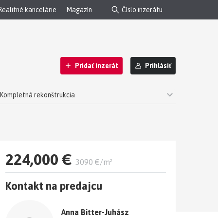
Realitné kancelárie
Magazín
Pridať inzerát
Prihlásiť
- Kompletná rekonštrukcia
224,000 €
3090 €/m²
Kontakt na predajcu
Anna Bitter-Juhász