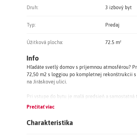
Druh:
3 izbový byt
Typ:
Predaj
Úžitková plocha:
72.5 m²
Info
Hľadáte svetlý domov s príjemnou atmosférou? Pr
72,50 m2 s loggiou po kompletnej rekonštrukcii 
na Jiráskovej ulici.
Pri vstupe do bytu je malá predsieň a samostatná 
vzdušnej, svetlej a útulnej obývačky čo tvorí záz
Prečítať viac
si môžete aj posedieť na rannej kávičke. Z obýva
linkou so zariadením a sedením. Z obývačky je aj 
Charakteristika
súčasnej pracovne (detská izba) obe so zabudova
priestorom. Z chodby je aj murovaná kúpeľňa so 