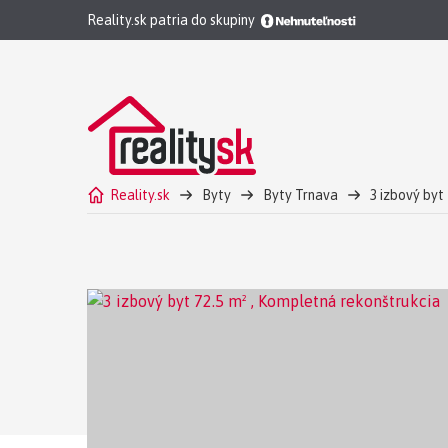
Reality.sk patria do skupiny
Reality.sk
Byty
Byty Trnava
3 izbový byt
PREDAJ - 3-izbový byt s loggiou v zelenom prostred