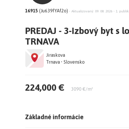
16915
(Ju639fYAf2o)
•
Aktualizovaný: 09. 08. 2026
•
1. publik
PREDAJ - 3-izbový byt s l
TRNAVA
Jiraskova
Trnava • Slovensko
224,000 €
3090 €/m²
Základné informácie