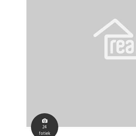
24
fotiek