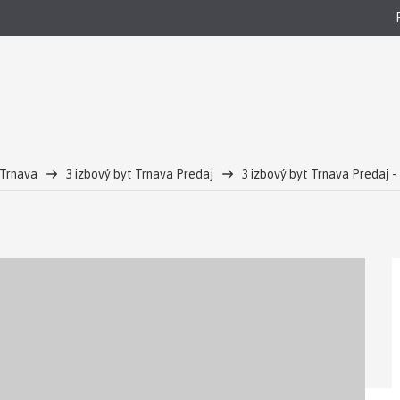
 Trnava
3 izbový byt Trnava Predaj
3 izbový byt Trnava Predaj 
í- TRNAVA