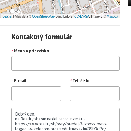
Leaflet
| Map data ©
OpenStreetMap
contributors,
CC-BY-SA
, Imagery ©
Mapbox
Kontaktný formulár
*
Meno a priezvisko
*
E-mail
*
Tel. čislo