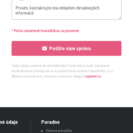
* Polia označené hviezdičkou sú povinné
Pošlite nám správu
Vaše údaje zadané do kontaktného formulára budú odoslané
konkrétnemu predajcovi a aj spoločnosti United Classifieds, s.r.o..
Bližšie informácie k ochrane osobných údajov
nájdete tu
né údaje
Poradne
Právna poradňa