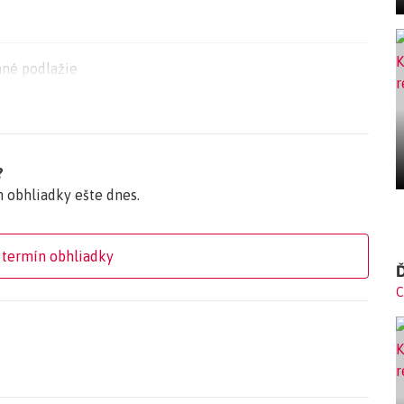
y východ a západ.
h. Lokalita ponúka kompletnú občiansku vybavenosť a
né podlažie
?
n obhliadky ešte dnes.
onštrukcia
 termín obhliadky
Ď
C