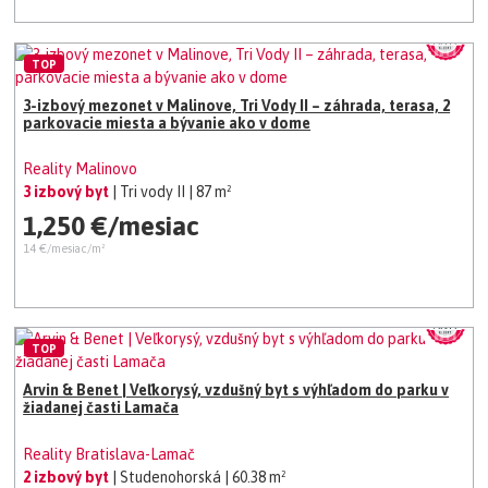
TOP
3-izbový mezonet v Malinove, Tri Vody II – záhrada, terasa, 2
parkovacie miesta a bývanie ako v dome
Reality Malinovo
3 izbový byt
| Tri vody II
| 87 m²
1,250 €/mesiac
14 €/mesiac/m²
TOP
Arvin & Benet | Veľkorysý, vzdušný byt s výhľadom do parku v
žiadanej časti Lamača
Reality Bratislava-Lamač
2 izbový byt
| Studenohorská
| 60.38 m²