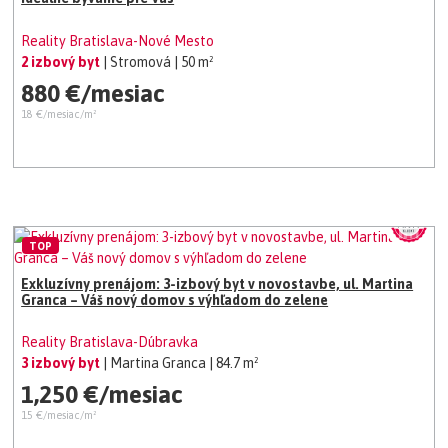
Reality Bratislava-Nové Mesto
2 izbový byt
| Stromová
| 50 m²
880 €/mesiac
18 €/mesiac/m²
TOP
Exkluzívny prenájom: 3-izbový byt v novostavbe, ul. Martina
Granca – Váš nový domov s výhľadom do zelene
Reality Bratislava-Dúbravka
3 izbový byt
| Martina Granca
| 84.7 m²
1,250 €/mesiac
15 €/mesiac/m²