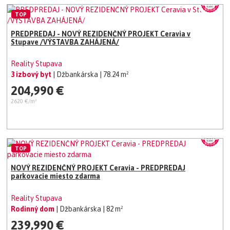
TOP
PREDPREDAJ - NOVÝ REZIDENČNÝ PROJEKT Ceravia v
Stupave /VÝSTAVBA ZAHÁJENÁ/
Reality Stupava
3 izbový byt
| Džbankárska
| 78.24 m²
204,990 €
2620 €/m²
TOP
NOVÝ REZIDENČNÝ PROJEKT Ceravia - PREDPREDAJ
parkovacie miesto zdarma
Reality Stupava
Rodinný dom
| Džbankárska
| 82 m²
239,990 €