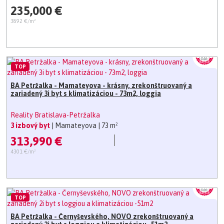
235,000 €
3892 €/m²
TOP
BA Petržalka - Mamateyova - krásny, zrekonštruovaný a
zariadený 3i byt s klimatizáciou - 73m2, loggia
Reality Bratislava-Petržalka
3 izbový byt
| Mamateyova
| 73 m²
313,990 €
4301 €/m²
TOP
BA Petržalka - Černyševského, NOVO zrekonštruovaný a