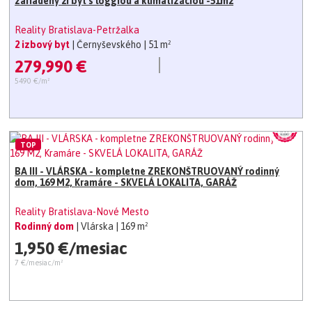
zariadený 2i byt s loggiou a klimatizáciou -51m2
Reality Bratislava-Petržalka
2 izbový byt
| Černyševského
| 51 m²
279,990 €
5490 €/m²
TOP
BA III - VLÁRSKA - kompletne ZREKONŠTRUOVANÝ rodinný
dom, 169 M2, Kramáre - SKVELÁ LOKALITA, GARÁŽ
Reality Bratislava-Nové Mesto
Rodinný dom
| Vlárska
| 169 m²
1,950 €/mesiac
7 €/mesiac/m²