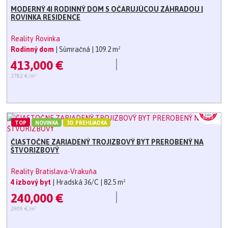
MODERNÝ 4I RODINNÝ DOM S OČARUJÚCOU ZÁHRADOU |
ROVINKA RESIDENCE
Reality Rovinka
Rodinný dom
| Súmračná
| 109.2 m²
413,000 €
3782 €/m²
TOP
NOVINKA
3D PREHLIADKA
ČIASTOČNE ZARIADENÝ TROJIZBOVÝ BYT PREROBENÝ NA
ŠTVORIZBOVÝ
Reality Bratislava-Vrakuňa
4 izbový byt
| Hradská 36/C
| 82.5 m²
240,000 €
2909 €/m²