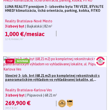
LUNA REALITY prenájom 3 - izbového bytu TRI VEŽE, BÝVAJTE
HNEĎ! klimatizácia, tichá orientácia, parking, kobka, FITKO
Reality Bratislava-Nové Mesto
3 izbový byt
| Bajkalská
| 82 m²
1,000 €/mesiac
12 €/mesiac/m²
TOP
NOVINKA
Slnečný 3- izb. byt (68,21 m2) po kompletnej rekonštrukcii s
panoramatickým výhľadom vo vyhľadávanej lokalite, ul.
Púpavová, Karlova Ves
Reality Bratislava-Karlova Ves
3 izbový byt
| Púpavová
| 68.21 m²
269,900 €
3957 €/m²