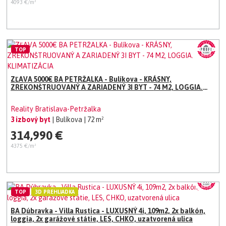
4093 €/m²
TOP
ZĽAVA 5000€ BA PETRŽALKA - Bulíkova - KRÁSNY,
ZREKONŠTRUOVANÝ A ZARIADENÝ 3I BYT - 74 M2, LOGGIA.
KLIMATIZÁCIA
Reality Bratislava-Petržalka
3 izbový byt
| Bulíkova
| 72 m²
314,990 €
4375 €/m²
TOP
3D PREHLIADKA
BA Dúbravka - Villa Rustica - LUXUSNÝ 4i, 109m2, 2x balkón,
loggia, 2x garážové státie, LES, CHKO, uzatvorená ulica