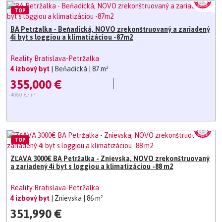
TOP
BA Petržalka - Beňadická, NOVO zrekonštruovaný a zariadený
4i byt s loggiou a klimatizáciou -87m2
Reality Bratislava-Petržalka
4 izbový byt
| Beňadická
| 87 m²
355,000 €
4080 €/m²
TOP
ZĽAVA 3000€ BA Petržalka - Znievska, NOVO zrekonštruovaný
a zariadený 4i byt s loggiou a klimatizáciou -88 m2
Reality Bratislava-Petržalka
4 izbový byt
| Znievska
| 86 m²
351,990 €