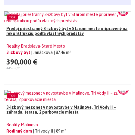
TOP
Predaj priestranný 3-izbový byt v Starom meste pripravený na
rekonštrukciu podľa vlastných predstáv
Reality Bratislava-Staré Mesto
3 izbový byt
| Janáčkova
| 87.46 m²
390,000 €
4459 €/m²
TOP
3-izbový mezonet v novostavbe v Malinove, Tri Vody II –
záhrada, terasa, 2 parkovacie miesta
Reality Malinovo
Rodinný dom
| Tri vody II
| 89 m²