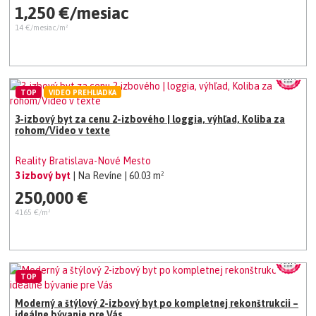
1,250 €/mesiac
14 €/mesiac/m²
TOP
VIDEO PREHLIADKA
3-izbový byt za cenu 2-izbového | loggia, výhľad, Koliba za
rohom/Video v texte
Reality Bratislava-Nové Mesto
3 izbový byt
| Na Revíne
| 60.03 m²
250,000 €
4165 €/m²
TOP
Moderný a štýlový 2-izbový byt po kompletnej rekonštrukcii –
ideálne bývanie pre Vás