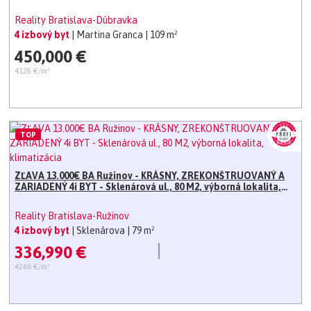
Reality Bratislava-Dúbravka
4 izbový byt
| Martina Granca
| 109 m²
450,000 €
4128 €/m²
TOP
ZĽAVA 13.000€ BA Ružinov - KRÁSNY, ZREKONŠTRUOVANÝ A
ZARIADENÝ 4i BYT - Sklenárová ul., 80 M2, výborná lokalita,
klimatizácia
Reality Bratislava-Ružinov
4 izbový byt
| Sklenárova
| 79 m²
336,990 €
4266 €/m²