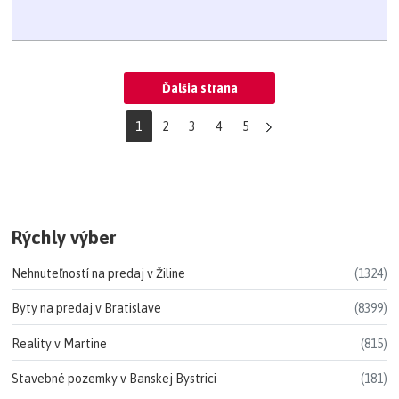
Ďalšia strana
1
2
3
4
5
Rýchly výber
Nehnuteľností na predaj v Žiline
(1324)
Byty na predaj v Bratislave
(8399)
Reality v Martine
(815)
Stavebné pozemky v Banskej Bystrici
(181)