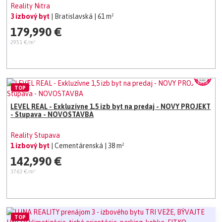
Reality Nitra
3 izbový byt
| Bratislavská
| 61 m²
179,990 €
2951 €/m²
TOP
LEVEL REAL - Exkluzívne 1,5 izb byt na predaj - NOVY PROJEKT
- Stupava - NOVOSTAVBA
Reality Stupava
1 izbový byt
| Cementárenská
| 38 m²
142,990 €
3763 €/m²
TOP