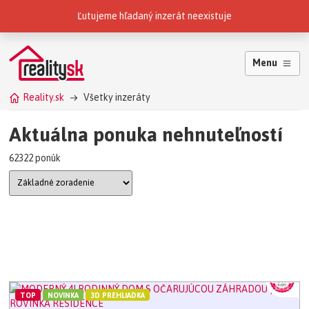
Reality.sk patria do skupiny
Ľutujeme hľadaný inzerát neexistuje
Menu
Reality.sk
Všetky inzeráty
Aktuálna ponuka nehnuteľností
62322 ponúk
TOP
NOVINKA
3D PREHLIADKA