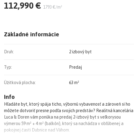
112,990 €
1793 €/m²
Základné informácie
Druh:
2 izbový byt
Typ:
Predaj
Úžitková plocha:
63 m²
Info
Hľadáte byt, ktorý spája ticho, výbornú vybavenosť a zároveň si ho
môžete dotvoriť presne podľa svojich predstáv? Realitná kancelária
Luca & Doren vám ponúka na predaj 2-izbový byt s veľkorysou
výmerou 59 m² + 4 m² (balkón), ktorý sa nachádza v obľúbenej a
pokojnej časti Dubnice nad Váhom.