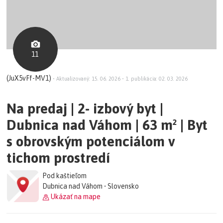
11
(JuX5vFf-MV1)
•
Aktualizovaný: 15. 06. 2026
•
1. publikácia: 02. 03. 2026
Na predaj | 2- izbový byt |
Dubnica nad Váhom | 63 m² | Byt
s obrovským potenciálom v
tichom prostredí
Pod kaštieľom
Dubnica nad Váhom • Slovensko
Ukázať na mape