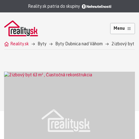
Reality.sk patria do skupiny
Menu
Reality.sk
Byty
Byty Dubnica nad Váhom
2 izbový byt 