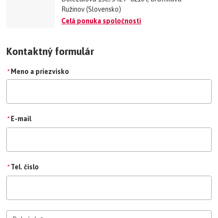
Mgr. Denis Leško
Ružinov (Slovensko)
+421 944 999 297
Celá ponuka spoločnosti
Kontaktný formulár
*
Meno a priezvisko
*
E-mail
*
Tel. čislo