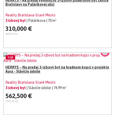
HERRYS - Na predaj výnimočný 3-izbový podkrovný byt centre
Bratislavy na Palárikovej ulici
Reality Bratislava-Staré Mesto
3 izbový byt
| Palárikova
| 70 m²
310,000 €
4429 €/m²
TOP
HERRYS – Na predaj 3-izbový byt na hradnom kopci v projekte
Aura - Slávičie údolie
Reality Bratislava-Staré Mesto
3 izbový byt
| Slávičie údolie
| 74.99 m²
562,500 €
7501 €/m²