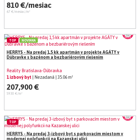
810 €/mesiac
67 €/mesiac/m²
TOP
NOVINKA
HERRYS - Na predaj 1,5 kk apartmán v projekte AGÁTY v
Dúbravke s bazénom a bezbariérovým riešením
Reality Bratislava-Dúbravka
1 izbový byt
| Nezadaná
| 35.06 m²
207,900 €
5930 €/m²
TOP
HERRYS - Na predaj 3-izbový byt s parkovacím miestom v
modernej polyfunkcii na Kazanskej ulici