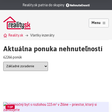
Reality.sk patria do skupiny
Menu
Reality.sk
Všetky inzeráty
Aktuálna ponuka nehnuteľností
62266 ponúk
TOP