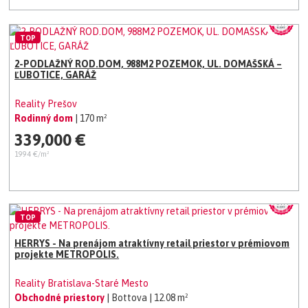
TOP
2-PODLAŽNÝ ROD.DOM, 988M2 POZEMOK, UL. DOMAŠSKÁ –
ĽUBOTICE, GARÁŽ
Reality Prešov
Rodinný dom
| 170 m²
339,000 €
1994 €/m²
TOP
HERRYS - Na prenájom atraktívny retail priestor v prémiovom
projekte METROPOLIS.
Reality Bratislava-Staré Mesto
Obchodné priestory
| Bottova
| 12.08 m²