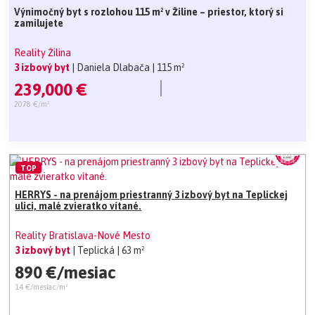
Výnimočný byt s rozlohou 115 m² v Žiline – priestor, ktorý si
zamilujete
Reality Žilina
3 izbový byt
| Daniela Dlabača
| 115 m²
239,000 €
2078 €/m²
TOP
HERRYS - na prenájom priestranný 3 izbový byt na Teplickej
ulici, malé zvieratko vítané.
Reality Bratislava-Nové Mesto
3 izbový byt
| Teplická
| 63 m²
890 €/mesiac
14 €/mesiac/m²