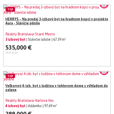
TOP
HERRYS – Na predaj 3-izbový byt na hradnom kopci v projekte
Aura - Slávičie údolie
Reality Bratislava-Staré Mesto
3 izbový byt
| Slávičie údolie
| 67.39 m²
535,000 €
7939 €/m²
TOP
Veľkorysý 4-izb. byt s lodžiou v tehlovom dome s výhľadom do
zelene
Reality Bratislava-Karlova Ves
4 izbový byt
| Adámiho
| 97.69 m²
289,000 €