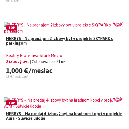
6648 €/m²
TOP
HERRYS - Na prenájom 2 izbový byt v projekte SKYPARK s
parkingom
Reality Bratislava-Staré Mesto
2 izbový byt
| Čulenova
| 55.21 m²
1,000 €/mesiac
18 €/mesiac/m²
TOP
HERRYS – Na predaj 4-izbový byt na hradnom kopci v projekte
Aura - Slávičie údolie