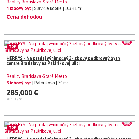
Reality Bratislava-Staré Mesto
4 izbový byt
| Slávičie údolie
| 103.61 m²
Cena dohodou
TOP
HERRYS - Na predaj výnimočný 3-izbový podkrovný byt v
centre Bratislavy na Palárikovej ulici
Reality Bratislava-Staré Mesto
3 izbový byt
| Palárikova
| 70 m²
285,000 €
4071 €/m²
TOP