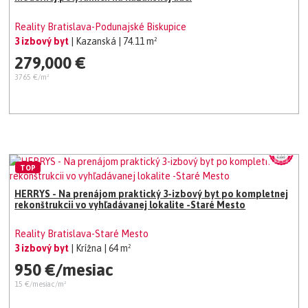
Reality Bratislava-Podunajské Biskupice
3 izbový byt
| Kazanská
| 74.11 m²
279,000 €
3765 €/m²
TOP
HERRYS - Na prenájom praktický 3-izbový byt po kompletnej
rekonštrukcii vo vyhľadávanej lokalite -Staré Mesto
Reality Bratislava-Staré Mesto
3 izbový byt
| Krížna
| 64 m²
950 €/mesiac
15 €/mesiac/m²