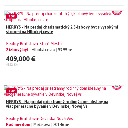
TOP
HERRYS - Na predaj charizmatický 2,5-izbový byt s vysokými
stropmi na Hlbokej ceste
Reality Bratislava-Staré Mesto
2 izbový byt
| Hlboká cesta
| 93.99 m²
409,000 €
4352 €/m²
TOP
HERRYS - Na predaj priestranný rodinný dom ideálny na
viacgeneračné bývanie v Devínskej Novej Vsi
Reality Bratislava-Devínska Nová Ves
Rodinný dom
| Mečíková
| 201.46 m²