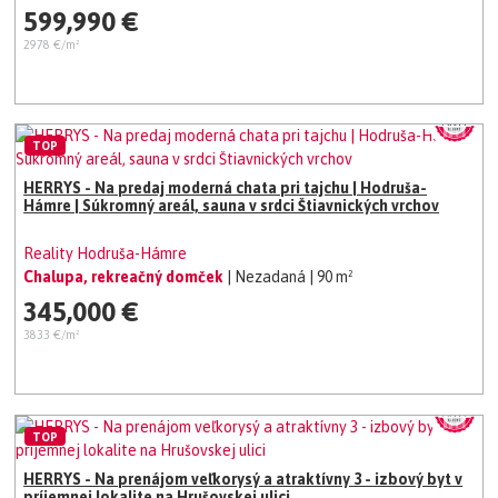
599,990 €
2978 €/m²
TOP
HERRYS - Na predaj moderná chata pri tajchu | Hodruša-
Hámre | Súkromný areál, sauna v srdci Štiavnických vrchov
Reality Hodruša-Hámre
Chalupa, rekreačný domček
| Nezadaná
| 90 m²
345,000 €
3833 €/m²
TOP
HERRYS - Na prenájom veľkorysý a atraktívny 3 - izbový byt v
príjemnej lokalite na Hrušovskej ulici