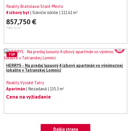
Reality Bratislava-Staré Mesto
4 izbový byt
| Slávičie údolie
| 111.61 m²
857,750 €
7685 €/m²
TOP
HERRYS - Na predaj luxusný 4 izbový apartmán vo výnimočnej
lokalite v Tatranskej Lomnici
Reality Vysoké Tatry
Apartmán
| Nezadaná
| 135.3 m²
Cena na vyžiadanie
Ďalšia strana