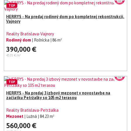
TOP
HERRYS - Na predaj rodinný dom po kompletnej rekonštrukcii,
Vajnory
Reality Bratislava-Vajnory
Rodinný dom
| Roľnícka
| 86 m²
390,000 €
4535 €/m²
TOP
HERRYS - Na predaj 3 izbový mezonet v novostavbe na
začiatku Petržalky so 105 m2 terasou
Reality Bratislava-Petržalka
Mezonet
| Lužná
| 84.23 m²
560,000 €