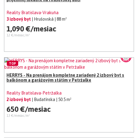
Reality Bratislava-Vrakuňa
3 izbový byt
| Hrušovská
| 88 m²
1,090 €/mesiac
12 €/mesiac/m²
TOP
HERRYS - Na prenájom kompletne zariadený 2 izbový byt s
balkónom a garážovým státím v Petržalke
Reality Bratislava-Petržalka
2 izbový byt
| Budatínska
| 50.5 m²
650 €/mesiac
13 €/mesiac/m²