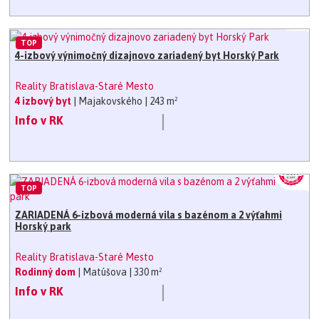
TOP
4-izbový výnimočný dizajnovo zariadený byt Horský Park
Reality Bratislava-Staré Mesto
4 izbový byt
| Majakovského
| 243 m²
Info v RK
TOP
ZARIADENÁ 6-izbová moderná vila s bazénom a 2 výťahmi
Horský park
Reality Bratislava-Staré Mesto
Rodinný dom
| Matúšova
| 330 m²
Info v RK