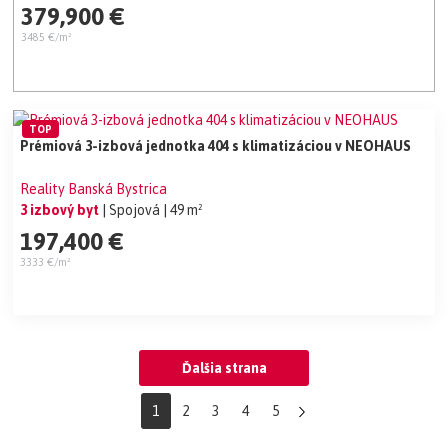
379,900 €
3485 €/m²
TOP
Prémiová 3-izbová jednotka 404 s klimatizáciou v NEOHAUS
Reality Banská Bystrica
3 izbový byt
| Spojová
| 49 m²
197,400 €
3333 €/m²
Ďalšia strana
1
2
3
4
5