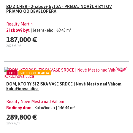
BD ZICHER - 2-izbový byt 2A - PREDAJ NOVÝCH BYTOV
PRIAMO OD DEVELOPERA
Reality Martin
2 izbový byt
| Jesenského
| 69.43 m²
187,000 €
2693 €/m²
TOP
VIDEO PREHLIADKA
DOM, KTORÝ SI ZÍSKA VAŠE SRDCE | Nové Mesto nad Váhom,
Kukučínova ulica
Reality Nové Mesto nad Váhom
Rodinný dom
| Kukučínova
| 146.44 m²
289,800 €
1979 €/m²