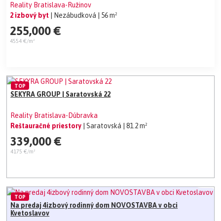
Reality Bratislava-Ružinov
2 izbový byt
| Nezábudková
| 56 m²
255,000 €
4554 €/m²
TOP
SEKYRA GROUP | Saratovská 22
Reality Bratislava-Dúbravka
Reštauračné priestory
| Saratovská
| 81.2 m²
339,000 €
4175 €/m²
TOP
Na predaj 4izbový rodinný dom NOVOSTAVBA v obci
Kvetoslavov