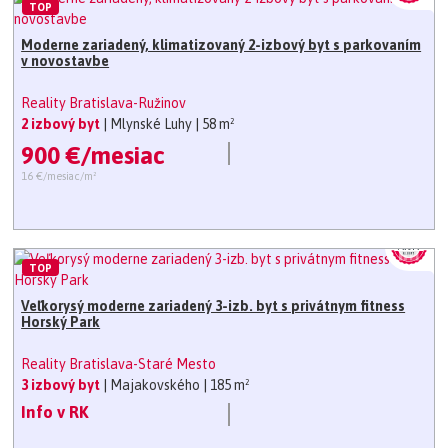
TOP
Moderne zariadený, klimatizovaný 2-izbový byt s parkovaním
v novostavbe
Reality Bratislava-Ružinov
2 izbový byt
| Mlynské Luhy
| 58 m²
900 €/mesiac
16 €/mesiac/m²
TOP
Veľkorysý moderne zariadený 3-izb. byt s privátnym fitness
Horský Park
Reality Bratislava-Staré Mesto
3 izbový byt
| Majakovského
| 185 m²
Info v RK