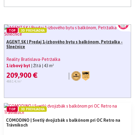
TOP
3D PREHLIADKA
AGENT.SK | Predaj 1-izbového bytu s balkónom, Petržalka -
Slnečnice
Reality Bratislava-Petržalka
1 izbový byt
| Žltá
| 43 m²
209,900 €
4881 €/m²
TOP
3D PREHLIADKA
COMODINO | Svetlý dvojizbák s balkónom pri OC Retro na
Trávnikoch