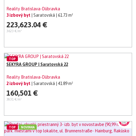
Reality Bratislava-Dúbravka
3 izbový byt
| Saratovská
| 61.73 m²
223,623.04 €
3623 €/m²
TOP
SEKYRA GROUP | Saratovská 22
Reality Bratislava-Dúbravka
2 izbový byt
| Saratovská
| 41.89 m²
160,501 €
3831 €/m²
TOP
NOVINKA