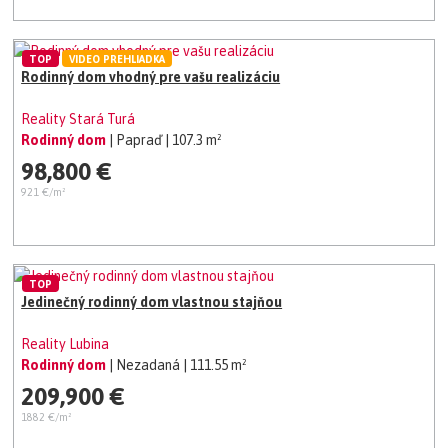
TOP
VIDEO PREHLIADKA
Rodinný dom vhodný pre vašu realizáciu
Reality Stará Turá
Rodinný dom
| Papraď
| 107.3 m²
98,800 €
921 €/m²
TOP
Jedinečný rodinný dom vlastnou stajňou
Reality Lubina
Rodinný dom
| Nezadaná
| 111.55 m²
209,900 €
1882 €/m²