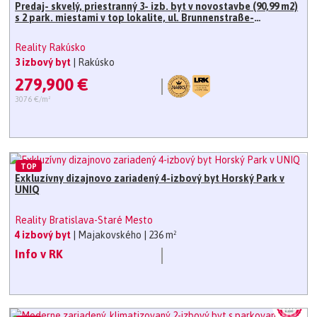
Predaj- skvelý, priestranný 3- izb. byt v novostavbe (90,99 m2)
s 2 park. miestami v top lokalite, ul. Brunnenstraße-
Hainburg, Rakúsko
Reality Rakúsko
3 izbový byt
| Rakúsko
279,900 €
3076 €/m²
TOP
Exkluzívny dizajnovo zariadený 4-izbový byt Horský Park v
UNIQ
Reality Bratislava-Staré Mesto
4 izbový byt
| Majakovského
| 236 m²
Info v RK