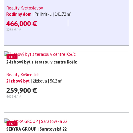
Reality Kvetoslavov
Rodinný dom
| Pri ihrisku
| 141.72 m²
466,000 €
3288 €/m²
TOP
2-izbový byt s terasou v centre Košíc
Reality Košice-Juh
2 izbový byt
| Žižkova
| 56.2 m²
259,900 €
4625 €/m²
TOP
SEKYRA GROUP | Saratovská 22