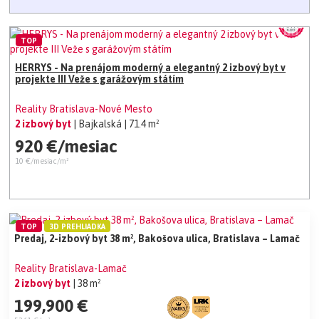
TOP
HERRYS - Na prenájom moderný a elegantný 2 izbový byt v
projekte III Veže s garážovým státím
Reality Bratislava-Nové Mesto
2 izbový byt
| Bajkalská
| 71.4 m²
920 €/mesiac
10 €/mesiac/m²
TOP
3D PREHLIADKA
Predaj, 2-izbový byt 38 m², Bakošova ulica, Bratislava – Lamač
Reality Bratislava-Lamač
2 izbový byt
| 38 m²
199,900 €