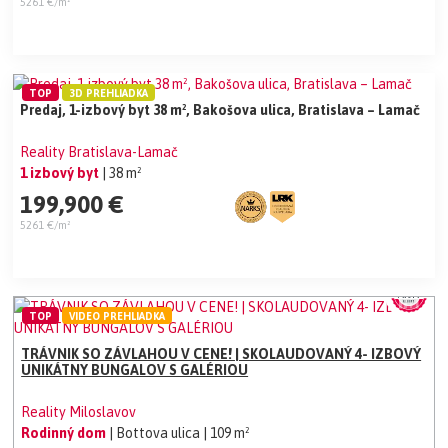
5261 €/m²
TOP
3D PREHLIADKA
Predaj, 1-izbový byt 38 m², Bakošova ulica, Bratislava – Lamač
Reality Bratislava-Lamač
1 izbový byt
| 38 m²
199,900 €
5261 €/m²
TOP
VIDEO PREHLIADKA
TRÁVNIK SO ZÁVLAHOU V CENE! | SKOLAUDOVANÝ 4- IZBOVÝ
UNIKÁTNY BUNGALOV S GALÉRIOU
Reality Miloslavov
Rodinný dom
| Bottova ulica
| 109 m²