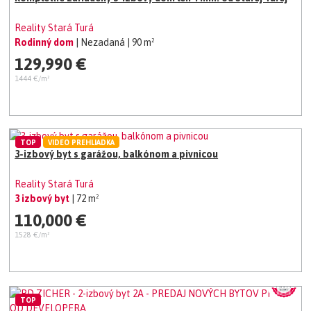
Reality Stará Turá
Rodinný dom
| Nezadaná
| 90 m²
129,990 €
1444 €/m²
TOP
VIDEO PREHLIADKA
3-izbový byt s garážou, balkónom a pivnicou
Reality Stará Turá
3 izbový byt
| 72 m²
110,000 €
1528 €/m²
TOP