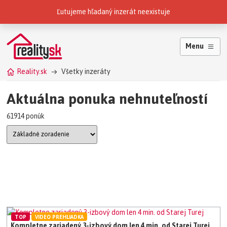
Reality.sk patria do skupiny
Ľutujeme hľadaný inzerát neexistuje
Menu
Reality.sk
Všetky inzeráty
Aktuálna ponuka nehnuteľností
61914 ponúk
TOP
VIDEO PREHLIADKA
Kompletne zariadený 3-izbový dom len 4 min. od Starej Turej