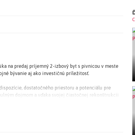
Ď
C
ka na predaj príjemný 2-izbový byt s pivnicou v meste
jné bývanie aj ako investičnú príležitosť.
ispozície, dostatočného priestoru a potenciálu pre
útulným dojmom a vďaka svojej čiastočnej rekonštrukcii
bývania bez nutnosti veľkých počiatočných investícií.
podľa vlastného vkusu a zároveň chcete bývať v pokojnom
Vás tou správnou voľbou.