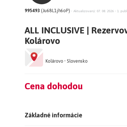
995493
(Ju68L1jh6oP)
•
Aktualizovaný: 07. 08. 2026
•
1. publ
ALL INCLUSIVE | Rezervova
Kolárovo
Kolárovo • Slovensko
Cena dohodou
Základné informácie