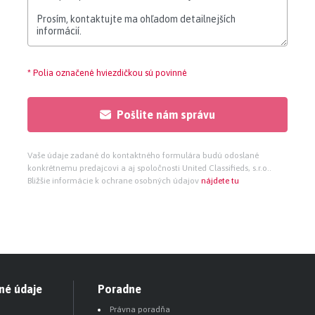
 komunitným charakterom a množstvom zelene, čo
ni. Okolie ponúka aj možnosti na prechádzky, šport či
ale aj páry či rodiny.
* Polia označené hviezdičkou sú povinné
to má výhodné napojenie na okolité obce a mestá, čo
lužbami. Táto kombinácia dostupnosti a pokojného
Pošlite nám správu
j z investičného hľadiska.
Vaše údaje zadané do kontaktného formulára budú odoslané
konkrétnemu predajcovi a aj spoločnosti United Classifieds, s.r.o..
Bližšie informácie k ochrane osobných údajov
nájdete tu
né údaje
Poradne
Právna poradňa
fesionálne služby pri predaji, kúpe alebo prenájme