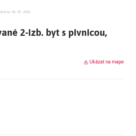
ikácia: 06. 05. 2026
né 2-izb. byt s pivnicou,
Ukázať na mape