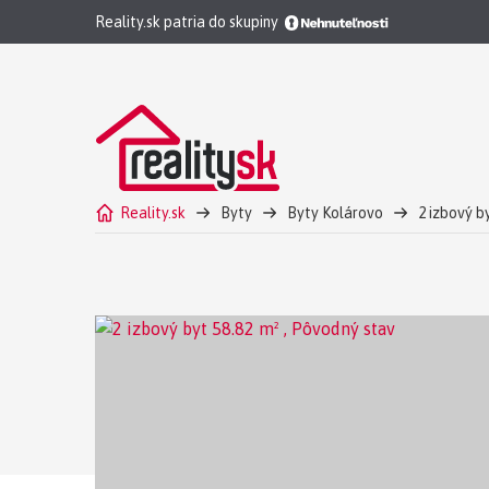
Reality.sk patria do skupiny
Reality.sk
Byty
Byty Kolárovo
2 izbový b
ALL INCLUSIVE | Rezervované 2-izb. byt s pivnicou, K