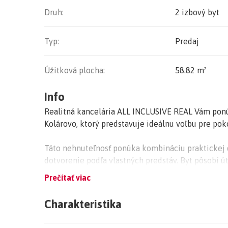
Druh:
2 izbový byt
Typ:
Predaj
Úžitková plocha:
58.82 m²
Info
Realitná kancelária ALL INCLUSIVE REAL Vám ponú
Kolárovo, ktorý predstavuje ideálnu voľbu pre poko
Táto nehnuteľnosť ponúka kombináciu praktickej d
dotvorenie podľa vlastných predstáv. Byt pôsobí 
poskytuje novému majiteľovi možnosť okamžitého 
Prečítať viac
Ak hľadáte bývanie, ktoré si môžete prispôsobiť 
Charakteristika
prostredí s dobrou dostupnosťou, tento byt je pre 