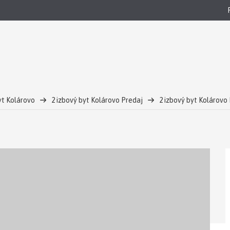
yt Kolárovo
2 izbový byt Kolárovo Predaj
2 izbový byt Kolárovo
olárovo