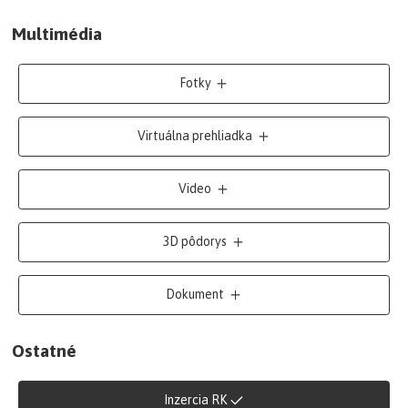
Multimédia
Fotky
Virtuálna prehliadka
Video
3D pôdorys
Dokument
Ostatné
Inzercia RK