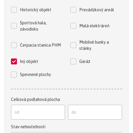
Historický objekt
Prevádzkový areál
Športová hala,
Malá elektráreň
závodisko
Mobilné bunky a
Čerpacia stanica PHM
stánky
Iný objekt
Garáž
Spevnené plochy
Celková podlahová plocha
Stav nehnuteľnosti