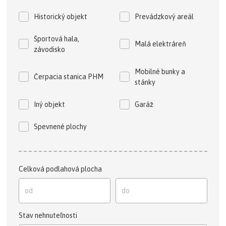
Historický objekt
Prevádzkový areál
Športová hala,
Malá elektráreň
závodisko
Mobilné bunky a
Čerpacia stanica PHM
stánky
Iný objekt
Garáž
Spevnené plochy
Celková podlahová plocha
Stav nehnuteľnosti