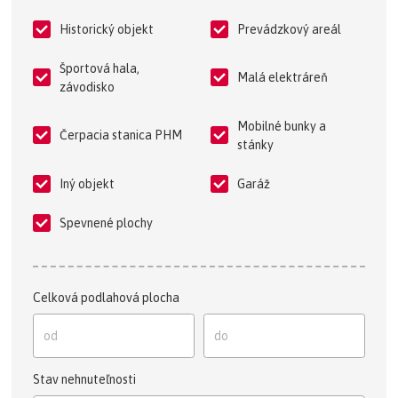
Historický objekt
Prevádzkový areál
Športová hala,
Malá elektráreň
závodisko
Mobilné bunky a
Čerpacia stanica PHM
stánky
Iný objekt
Garáž
Spevnené plochy
Celková podlahová plocha
Stav nehnuteľnosti