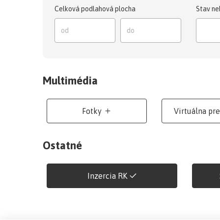
Celková podlahová plocha
Stav ne
Multimédia
Fotky
Virtuálna pr
Ostatné
Inzercia RK