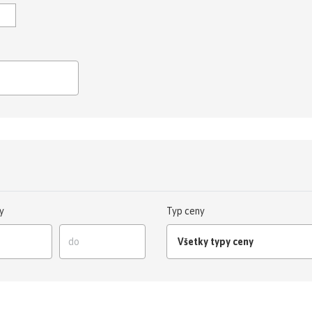
y
Typ ceny
Všetky typy ceny