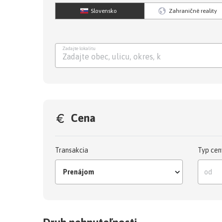
Slovensko
Zahraničné reality
Zadajte lokalitu
Zadajte obec, ulicu, ok
Cena
Transakcia
Typ cen
Prenájom