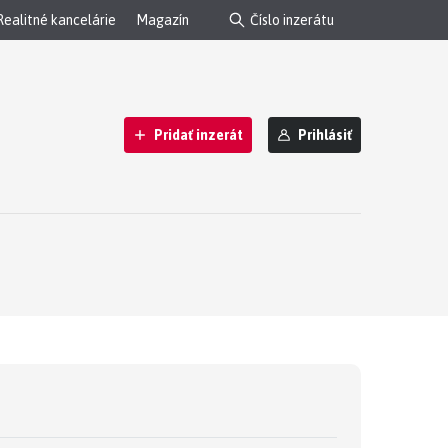
Realitné kancelárie
Magazín
Pridať inzerát
Prihlásiť