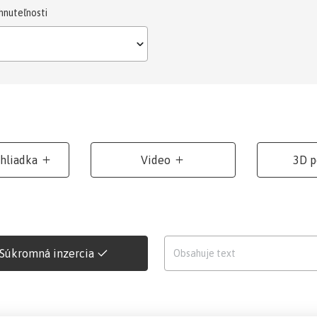
hnuteľnosti
ehliadka
Video
3D p
Súkromná inzercia