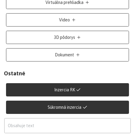
Virtuálna prehliadka
Video
3D pôdorys
Dokument
Ostatné
Inzercia RK
Súkromná inzercia