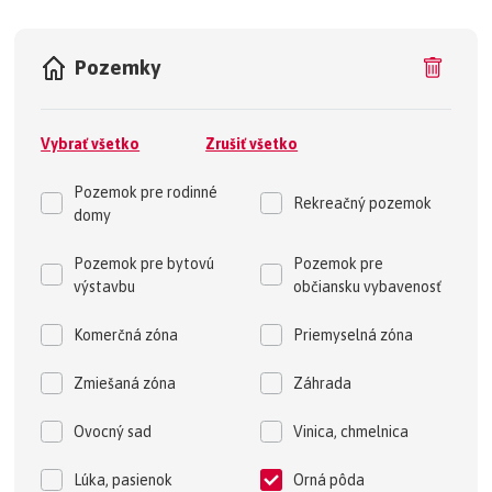
Pozemky
Vybrať všetko
Zrušiť všetko
Pozemok pre rodinné
Rekreačný pozemok
domy
Pozemok pre bytovú
Pozemok pre
výstavbu
občiansku vybavenosť
Komerčná zóna
Priemyselná zóna
Zmiešaná zóna
Záhrada
Ovocný sad
Vinica, chmelnica
Lúka, pasienok
Orná pôda