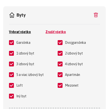
Byty
Vybrať všetko
Zrušiť všetko
Garsónka
Dvojgarsónka
1 izbový byt
2 izbový byt
3 izbový byt
4 izbový byt
5 a viac izbový byt
Apartmán
Loft
Mezonet
Iný byt