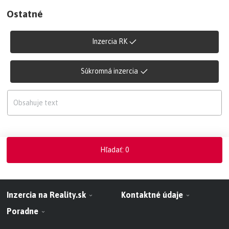
Ostatné
Inzercia RK
Súkromná inzercia
Hľadať
:
0
Inzercia na Reality.sk
Kontaktné údaje
Poradne